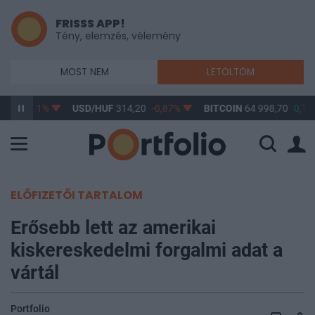
FRISSS APP!
Tény, elemzés, vélemény
MOST NEM
LETÖLTÖM
,17
-0,61%
USD/HUF
314,20
-0,87%
BITCOIN
64 998,70
0,17
ELŐFIZETŐI TARTALOM
Erősebb lett az amerikai
kiskereskedelmi forgalmi adat a
vártál
Portfolio