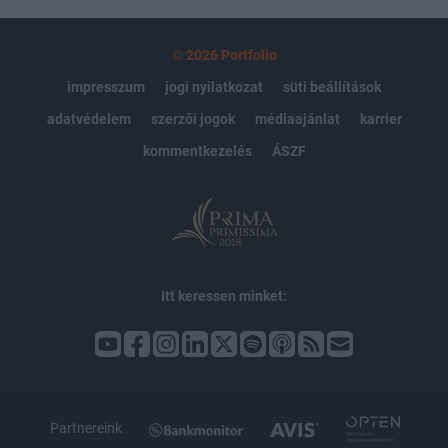
© 2026 Portfolio
impresszum
jogi nyilatkozat
süti beállítások
adatvédelem
szerzői jogok
médiaajánlat
karrier
kommentkezelés
ÁSZF
Itt keressen minket:
Partnereink