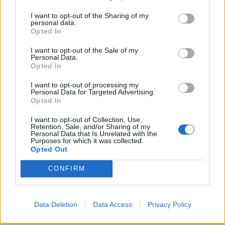
KEDVES OLVASÓNK!
I want to opt-out of the Sharing of my
personal data.
A keresett cikk a portfolio.hu hírarchívumához
Opted In
tartozik, melynek olvasása előfizetéses
I want to opt-out of the Sale of my
regisztrációhoz kötött.
Personal Data.
Opted In
Az előfizetés a következőket tartalmazza:
I want to opt-out of processing my
Portfolio.hu teljes cikkarchívum
Personal Data for Targeted Advertising.
Kötéslisták: BÉT elmúlt 2 év napon belüli
Opted In
kötéslistái
I want to opt-out of Collection, Use,
Retention, Sale, and/or Sharing of my
Personal Data that Is Unrelated with the
Előfizetés
Purposes for which it was collected.
Opted Out
CONFIRM
MÁR ELŐFIZETŐNK VAGY?
BEJELENTKEZÉS
Data Deletion
Data Access
Privacy Policy