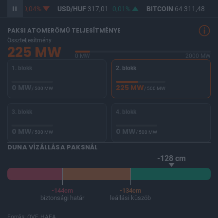
65,26
-0,04%
USD/HUF
317,01
0,01%
BITCOIN
64 311,48
-0,
PAKSI ATOMERŐMŰ TELJESÍTMÉNYE
Összteljesítmény
225 MW
0 MW
2000 MW
1. blokk
2. blokk
0 MW
225 MW
/ 500 MW
/ 500 MW
3. blokk
4. blokk
0 MW
0 MW
/ 500 MW
/ 500 MW
DUNA VÍZÁLLÁSA PAKSNÁL
-128 cm
-144cm
-134cm
biztonsági határ
leállási küszöb
Forrás: OVF, HAEA