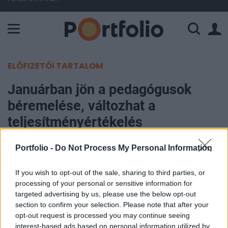
A Paksi Atomerőmű összteljesítménye 225 MW. A Duna vízállá
ELŐFIZETŐI TARTALOM
Januárban jön a pedagógusok
béremelése, változhat a
teljesítményértékelés
Portfolio -
Do Not Process My Personal Information
Portfolio
2023. december 04. 19:42
If you wish to opt-out of the sale, sharing to third parties, or
processing of your personal or sensitive information for
Januárban a minimálbéremeléshez képesti 10
targeted advertising by us, please use the below opt-out
százalékos emelésre számíthatnak a tanárok,
section to confirm your selection. Please note that after your
felülvizsgálhatják a státusztörvény
opt-out request is processed you may continue seeing
teljesítményértékelési rendszerét. A PISA-
interest-based ads based on personal information utilized by