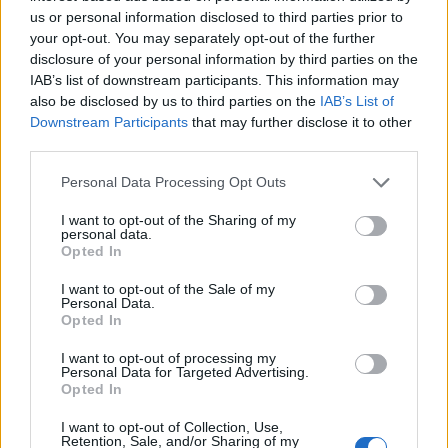
us or personal information disclosed to third parties prior to
teszteken rossz eredményre számítanak a
your opt-out. You may separately opt-out of the further
magyar diákoktól, melyet a koronavírus-járvány
disclosure of your personal information by third parties on the
miatti nehézségeknek tulajdonítanak – többek
IAB’s list of downstream participants. This information may
között ezekről a témákról beszélt Pintér Sándor
also be disclosed by us to third parties on the
IAB’s List of
Downstream Participants
that may further disclose it to other
belügyminiszter a parlamenti meghallgatásán a
third parties.
Telex szerint.
Personal Data Processing Opt Outs
A parlamenti kulturális bizottság meghallgatásán Pintér
Sándor, a belügyminiszter beszámolt az új Nemzeti
I want to opt-out of the Sharing of my
personal data.
alaptanterv (NAT) kidolgozásának fontosságáról, kiemelve
Opted In
a miniszterelnök vezette nevelési kormánybizottság
I want to opt-out of the Sale of my
szerepét. A miniszter hangsúlyozta a köznevelés terén tett
Personal Data.
erőfeszítéseket, beleértve az új köznevelési foglalkoztatotti
Opted In
jogviszony bevezetését és a béremelést....
I want to opt-out of processing my
Personal Data for Targeted Advertising.
Opted In
KEDVES OLVASÓNK!
I want to opt-out of Collection, Use,
A keresett cikk a portfolio.hu hírarchívumához
Retention, Sale, and/or Sharing of my