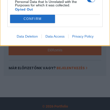
Personal Data that Is Unrelated with the
tartozik, melynek olvasása előfizetéses
Purposes for which it was collected.
Opted Out
regisztrációhoz kötött.
CONFIRM
Az előfizetés a következőket tartalmazza:
Portfolio.hu teljes cikkarchívum
Kötéslisták: BÉT elmúlt 2 év napon belüli
Data Deletion
Data Access
Privacy Policy
kötéslistái
Előfizetés
MÁR ELŐFIZETŐNK VAGY?
BEJELENTKEZÉS
© 2026 Portfolio