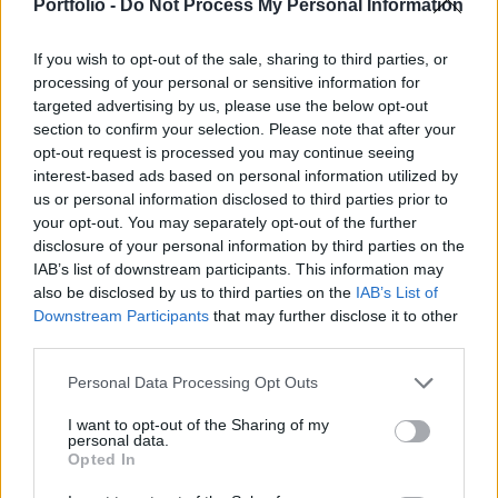
tudjuk" megmondani kategóriába esik - írta meg
Portfolio -
Do Not Process My Personal Information
az Országos Meteorológiai Szolgálat.
If you wish to opt-out of the sale, sharing to third parties, or
Lesz hó karácsonykor? Fehér karácsony 2023-ban Már
processing of your personal or sensitive information for
mindenki karácsonyi lázban ég, ebben a szakadó esőben
targeted advertising by us, please use the below opt-out
section to confirm your selection. Please note that after your
pedig felmerül a kérdés, hogy látunk-e havat karácsonykor?
opt-out request is processed you may continue seeing
- teszi fel a kérdést az Országos Meteorológiai Szolgálat. A
interest-based ads based on personal information utilized by
jelenlegi legfrissebb (2023.12.13. 00 UTC-s) ECMWF
us or personal information disclosed to third parties prior to
valószínűségi előrejelzések alapján a fehér karácsony
your opt-out. You may separately opt-out of the further
esélye nem 0%, de csekély. Megjegyezték:...
disclosure of your personal information by third parties on the
IAB’s list of downstream participants. This information may
also be disclosed by us to third parties on the
IAB’s List of
KEDVES OLVASÓNK!
Downstream Participants
that may further disclose it to other
third parties.
A keresett cikk a portfolio.hu hírarchívumához
tartozik, melynek olvasása előfizetéses
Personal Data Processing Opt Outs
regisztrációhoz kötött.
I want to opt-out of the Sharing of my
personal data.
Az előfizetés a következőket tartalmazza:
Opted In
Portfolio.hu teljes cikkarchívum