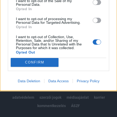
I want to opt-out of the Sale of my
Kötéslisták: BÉT elmúlt 2 év napon belüli
Personal Data.
kötéslistái
Opted In
I want to opt-out of processing my
Előfizetés
Personal Data for Targeted Advertising.
Opted In
I want to opt-out of Collection, Use,
MÁR ELŐFIZETŐNK VAGY?
BEJELENTKEZÉS
Retention, Sale, and/or Sharing of my
Personal Data that Is Unrelated with the
Purposes for which it was collected.
Opted Out
CONFIRM
© 2026 Portfolio
Data Deletion
Data Access
Privacy Policy
impresszum
jogi nyilatkozat
süti beállítások
adatvédelem
szerzői jogok
médiaajánlat
karrier
kommentkezelés
ÁSZF