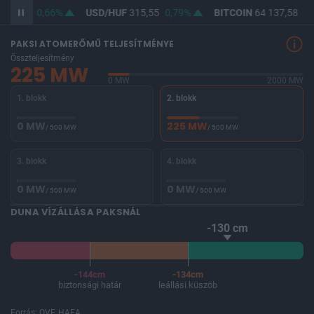
364,12
0,66%
USD/HUF
315,55
0,79%
BITCOIN
64 137,58
-0
PAKSI ATOMERŐMŰ TELJESÍTMÉNYE
Összteljesítmény
225 MW
0 MW
2000 MW
1. blokk
2. blokk
0 MW
225 MW
/ 500 MW
/ 500 MW
3. blokk
4. blokk
0 MW
0 MW
/ 500 MW
/ 500 MW
DUNA VÍZÁLLÁSA PAKSNÁL
-130 cm
-144cm
-134cm
biztonsági határ
leállási küszöb
Forrás: OVF, HAEA