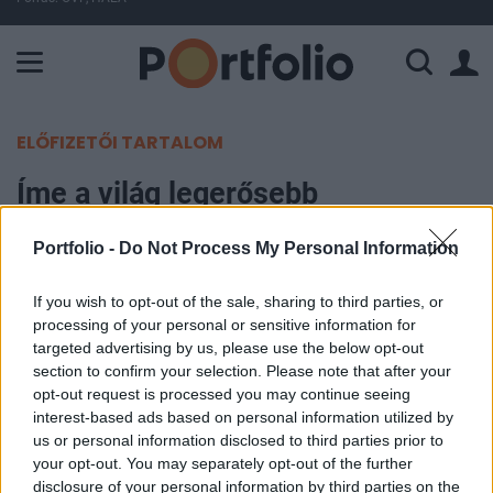
A Paksi Atomerőmű összteljesítménye 225 MW. A Duna vízállá
ELŐFIZETŐI TARTALOM
Íme a világ legerősebb
útleveleinek listája – Top10-ben a
Portfolio -
Do Not Process My Personal Information
magyar
If you wish to opt-out of the sale, sharing to third parties, or
Portfolio
processing of your personal or sensitive information for
2024. január 10. 16:50
targeted advertising by us, please use the below opt-out
section to confirm your selection. Please note that after your
opt-out request is processed you may continue seeing
Az idei friss rangsorban egyszerre hat ország
interest-based ads based on personal information utilized by
útlevele is a világ legerősebb útlevelének számít,
us or personal information disclosed to third parties prior to
mivel 194 országba és joghatóságba biztosít
your opt-out. You may separately opt-out of the further
disclosure of your personal information by third parties on the
vízummentes belépési lehetőséget – írja a Henley