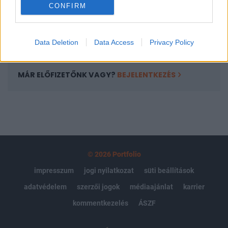
CONFIRM
kötéslistái
Előfizetés
Data Deletion
Data Access
Privacy Policy
MÁR ELŐFIZETŐNK VAGY?
BEJELENTKEZÉS
© 2026 Portfolio
impresszum
jogi nyilatkozat
süti beállítások
adatvédelem
szerzői jogok
médiaajánlat
karrier
kommentkezelés
ÁSZF