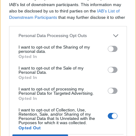
IAB’s list of downstream participants. This information may
Passport Index friss adataira hivatkozva a CNN.
also be disclosed by us to third parties on the
IAB’s List of
Downstream Participants
that may further disclose it to other
Franciaország, Németország, Olaszország, Japán,
third parties.
Szingapúr, Spanyolország és Németország állampolgárai
194 célállomásra juthatnak el vízummentesen - ez a
Personal Data Processing Opt Outs
legmagasabb szám az első helyen azóta, hogy a Henley
I want to opt-out of the Sharing of my
Passport Index 19 évvel ezelőtt elkezdte nyomon követni a
personal data.
globális utazási szabadságjogokat. Az elmúlt öt évben az
Opted In
ázsiai országok, Japán és Szingapúr uralták...
I want to opt-out of the Sale of my
Personal Data.
Opted In
KEDVES OLVASÓNK!
I want to opt-out of processing my
Personal Data for Targeted Advertising.
A keresett cikk a portfolio.hu hírarchívumához
Opted In
tartozik, melynek olvasása előfizetéses
regisztrációhoz kötött.
I want to opt-out of Collection, Use,
Retention, Sale, and/or Sharing of my
Personal Data that Is Unrelated with the
Az előfizetés a következőket tartalmazza:
Purposes for which it was collected.
Opted Out
Portfolio.hu teljes cikkarchívum
Kötéslisták: BÉT elmúlt 2 év napon belüli