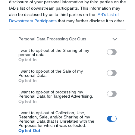
disclosure of your personal information by third parties on the
előrejelzésében a HungaroMet Nonprofit Zrt.
IAB’s list of downstream participants. This information may
also be disclosed by us to third parties on the
IAB’s List of
Sustainable World 2026Szeptember 8-án jön az év egyik
Downstream Participants
that may further disclose it to other
legjelentősebb üzleti fenntarthatósági találkozója, a
third parties.
Portfolio Sustainable World 2026. A szektorsemleges
Personal Data Processing Opt Outs
konferencia a zöld gazdasággal kapcsolatos
aktualitásokkal, a legégetőbb beavatkozási gyakorlatokkal
I want to opt-out of the Sharing of my
personal data.
foglalkozik, de emellett helyszíne a Green Awards
Opted In
díjátadónak is. Részletek a linken.Információ és
jelentkezésPénteken...
I want to opt-out of the Sale of my
Personal Data.
Opted In
KEDVES OLVASÓNK!
I want to opt-out of processing my
Personal Data for Targeted Advertising.
A keresett cikk a portfolio.hu hírarchívumához
Opted In
tartozik, melynek olvasása előfizetéses
I want to opt-out of Collection, Use,
regisztrációhoz kötött.
Retention, Sale, and/or Sharing of my
Personal Data that Is Unrelated with the
Purposes for which it was collected.
Az előfizetés a következőket tartalmazza:
Opted Out
Portfolio.hu teljes cikkarchívum