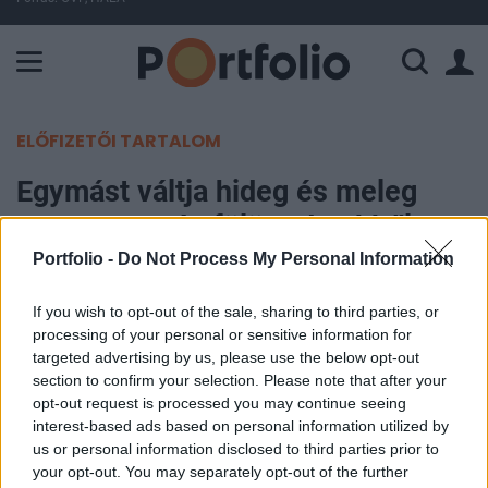
A Paksi Atomerőmű összteljesítménye 225 MW. A Duna vízállá
ELŐFIZETŐI TARTALOM
Egymást váltja hideg és meleg
Magyarország fölött, de ebből
szinte semmit nem fogunk érezni
Portfolio -
Do Not Process My Personal Information
If you wish to opt-out of the sale, sharing to third parties, or
MTI
processing of your personal or sensitive information for
2024. január 12. 14:32
targeted advertising by us, please use the below opt-out
section to confirm your selection. Please note that after your
A Kárpát-medencébe pénteken még hideg levegő
opt-out request is processed you may continue seeing
áramlik, szombaton viszont a magasban már
interest-based ads based on personal information utilized by
us or personal information disclosed to third parties prior to
melegszik az idő. Ennek ellenére a talaj közelében
your opt-out. You may separately opt-out of the further
számottevő enyhülésre nem számíthatunk – írja