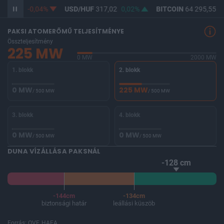
365,27
-0,04%
USD/HUF
317,02
0,02%
BITCOIN
64 295,55
-
PAKSI ATOMERŐMŰ TELJESÍTMÉNYE
Összteljesítmény
225 MW
0 MW
2000 MW
1. blokk
2. blokk
0 MW
225 MW
/ 500 MW
/ 500 MW
3. blokk
4. blokk
0 MW
0 MW
/ 500 MW
/ 500 MW
DUNA VÍZÁLLÁSA PAKSNÁL
-128 cm
-144cm
-134cm
biztonsági határ
leállási küszöb
Forrás: OVF, HAEA