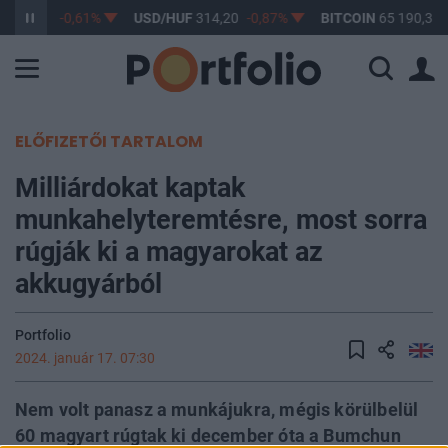
F
363,17
-0,61%
USD/HUF
314,20
-0,87%
BITCOIN
65 190,38
ELŐFIZETŐI TARTALOM
Milliárdokat kaptak
munkahelyteremtésre, most sorra
rúgják ki a magyarokat az
akkugyárból
Portfolio
2024. január 17. 07:30
Nem volt panasz a munkájukra, mégis körülbelül
60 magyart rúgtak ki december óta a Bumchun