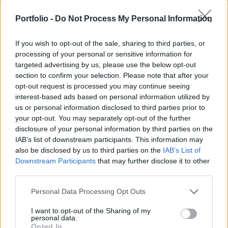
nógrád megyei gyárából, hogy helyettük vietnámi
Portfolio -
Do Not Process My Personal Information
munkásokat alkalmazzanak - értesült a 24.hu. A
dél-koreai gyökerű gyár milliárdos támogatást
If you wish to opt-out of the sale, sharing to third parties, or
kapott a magyar államtól munkahelyteremtésre.
processing of your personal or sensitive information for
targeted advertising by us, please use the below opt-out
December óta mintegy 60, magyarországi illetőségű
section to confirm your selection. Please note that after your
dolgozót bocsátottak el a Bumchun a salgótarjáni
opt-out request is processed you may continue seeing
üzeméből, ahol elektromos autók akkumulátoraihoz
interest-based ads based on personal information utilized by
gyártanak alkatrészeket. Az elküldött dolgozók gyártósor
us or personal information disclosed to third parties prior to
mellett, betanított jellegű munkát végeztek, nagyrészt
your opt-out. You may separately opt-out of the further
disclosure of your personal information by third parties on the
munkaerő-kölcsönzőn keresztül. Tavaly év végén jelentős
IAB’s list of downstream participants. This information may
számú vietnámi vendégmunkás érkezett a gyárba...
also be disclosed by us to third parties on the
IAB’s List of
Downstream Participants
that may further disclose it to other
third parties.
KEDVES OLVASÓNK!
Personal Data Processing Opt Outs
A keresett cikk a portfolio.hu hírarchívumához
tartozik, melynek olvasása előfizetéses
I want to opt-out of the Sharing of my
personal data.
regisztrációhoz kötött.
Opted In