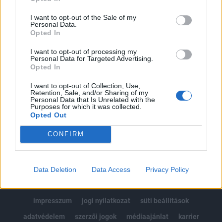
Az előfizetés a következőket tartalmazza:
I want to opt-out of the Sale of my
Portfolio.hu teljes cikkarchívum
Personal Data.
Opted In
Kötéslisták: BÉT elmúlt 2 év napon belüli
kötéslistái
I want to opt-out of processing my
Personal Data for Targeted Advertising.
Opted In
Előfizetés
I want to opt-out of Collection, Use,
Retention, Sale, and/or Sharing of my
Personal Data that Is Unrelated with the
Purposes for which it was collected.
MÁR ELŐFIZETŐNK VAGY?
BEJELENTKEZÉS
Opted Out
CONFIRM
Data Deletion
Data Access
Privacy Policy
© 2026 Portfolio
impresszum
jogi nyilatkozat
süti beállítások
adatvédelem
szerzői jogok
médiaajánlat
karrier