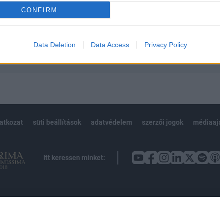
CONFIRM
Előfizetés
Data Deletion
Data Access
Privacy Policy
NK VAGY?
BEJELENTKEZÉS
latkozat
süti beállítások
adatvédelem
szerzői jogok
médiaaj
Itt keressen minket: