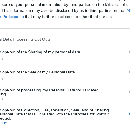
 hónapjában 7,1 millió vendégéjszakát könyvelhettek e
losure of your personal information by third parties on the IAB’s list of
álláshelyek, amely 14 százalékkal haladta meg a tav
. This information may also be disclosed by us to third parties on the
IA
Participants
that may further disclose it to other third parties.
ar Turisztikai Ügynökség csütörtöki közleménye szeri
k alapján rekordév lehet az idei.
ai Adatszolgáltató Központ (NTAK) adatai szerint Budapest mel
l Data Processing Opt Outs
n jelentősen nőtt a szálláshelyek forgalma. A térségek közel fel
 legnagyobb, 32 százalékos bővülést a Sopron-Fertő térségében r
o opt-out of the Sharing of my personal data.
 20 százalékos forgalomnövekedést tapasztalhattak...
In
o opt-out of the Sale of my Personal Data.
ASÓNK!
In
a portfolio.hu hírarchívumához tartozik, melynek olvasása előf
to opt-out of processing my Personal Data for Targeted
ing.
ötött.
In
övetkezőket tartalmazza:
o opt-out of Collection, Use, Retention, Sale, and/or Sharing
 teljes cikkarchívum
ersonal Data that Is Unrelated with the Purposes for which it
lected.
 BÉT elmúlt 2 év napon belüli
Out