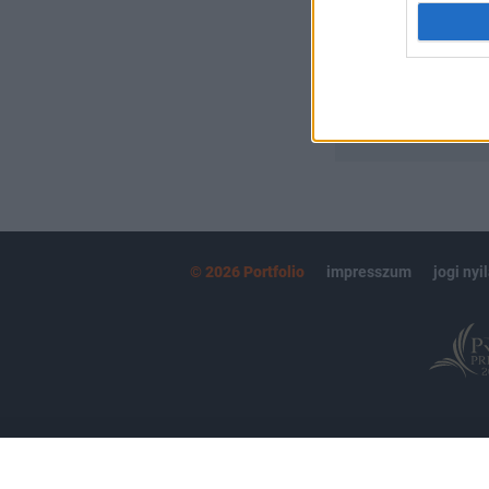
MÁR ELŐFIZETŐ
© 2026 Portfolio
impresszum
jogi nyi
Partnereink