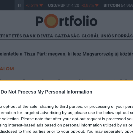
/HUF
363,17
-0,61%
USD/HUF
314,20
-0,87%
BITCOIN
64 969,
EFEKTETÉS
BANK
DEVIZA
GAZDASÁG
GLOBÁL
UNIÓS FORRÁ
elentette a Tisza Párt: megvan, ki lesz Magyarország új köztá
TALOM
ki, rekordot fog dönteni idén
-
Do Not Process My Personal Information
turizmus
to opt-out of the sale, sharing to third parties, or processing of your per
formation for targeted advertising by us, please use the below opt-out s
r selection. Please note that after your opt-out request is processed y
eing interest-based ads based on personal information utilized by us or
disclosed to third parties prior to your opt-out. You may separately opt-