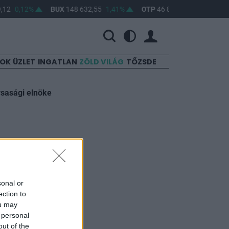
12
0,12%
BUX
148 632,55
1,41%
OTP
46 890
2,16%
MO
SOK
ÜZLET
INGATLAN
ZÖLD VILÁG
TŐZSDE
rsasági elnöke
 a
sonal or
ection to
ou may
 personal
out of the