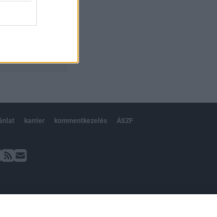
ánlat
karrier
kommentkezelés
ÁSZF