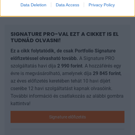
Data Deletion
Data Access
Privacy Policy
is maradjon, és ne jusson át emberekre.
SIGNATURE PRO-VAL EZT A CIKKET IS EL
TUDNÁD OLVASNI!
Ez a cikk folytatódik, de csak Portfolio Signature
előfizetéssel olvasható tovább.
A Signature PRO
szolgáltatás havi díja
2 990
forint
. A hozzáférés egy
évre is megvásárolható, amelynek díja
29 845
forint
,
az éves előfizetés keretében tehát 10 havi díjért
cserébe 12 havi szolgáltatást kapnak olvasóink.
További információ és csatlakozás az alábbi gombra
kattintva!
Signature előfizetés