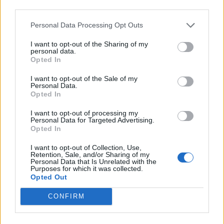
állnak a vírus számára, hogy otthonosabban
third parties.
mozogjon az emberi szervezetben, akár azok közt
Personal Data Processing Opt Outs
is.
I want to opt-out of the Sharing of my
personal data.
A H5N1 kapcsán az első figyelmeztető jelek a
Opted In
hatékony emberek közti fertőzés megjelenése, a
I want to opt-out of the Sale of my
hirtelen megjelenő több emberi eset halmozódása
Personal Data.
Opted In
lehetne. Ehhez a vírusnak még bizonyos
változásokat fel kell szednie, mindenesetre a
I want to opt-out of processing my
Personal Data for Targeted Advertising.
szarvasmarhákban történő jelentős jelenlétük
Opted In
aggasztó, hiszen emlős révén a marhák egy kicsit
I want to opt-out of Collection, Use,
közelebb hozhatják hozzánk a vírust. Az biztos, hogy
Retention, Sale, and/or Sharing of my
Personal Data that Is Unrelated with the
a H5N1 madárinfluenza az elmúlt évtizedekben
Purposes for which it was collected.
Opted Out
sosem jutott ilyen messzire eredeti madár gazdáitól,
és sosem jelent meg ilyen mértékben emlősökben.
CONFIRM
Ugyan jelenleg főként állategészségügyi
problémáról van szó, most van itt az idő, hogy az az