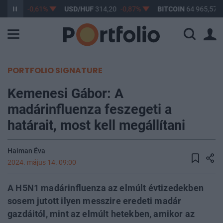
363,17
-0,61%
USD/HUF
314,20
-0,87%
BITCOIN
64 965,57
0
PORTFOLIO SIGNATURE
Kemenesi Gábor: A
madárinfluenza feszegeti a
határait, most kell megállítani
Haiman Éva
2024. május 14. 09:00
A H5N1 madárinfluenza az elmúlt évtizedekben
sosem jutott ilyen messzire eredeti madár
gazdáitól, mint az elmúlt hetekben, amikor az