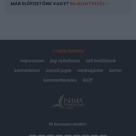
MÁR ELŐFIZETŐNK VAGY?
BEJELENTKEZÉS
© 2026 Portfolio
impresszum
jogi nyilatkozat
süti beállítások
adatvédelem
szerzői jogok
médiaajánlat
karrier
kommentkezelés
ÁSZF
Itt keressen minket: