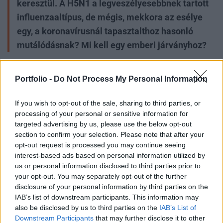
keresztül. A H5N1 a legveszélyesebbnek tartott
influenzaaltípus, de mégis, mekkora az esélye
egy, a koronavírusnál tapasztalthoz hasonló
mutálódásnak? Mi kell egy emberi járványhoz?
Ahogy már megszokhattuk, a fertőző betegségek
Portfolio -
Do Not Process My Personal Information
gazdaváltása sosem egy egyszerű folyamat.
Ráadásul vírusonként is eltérnek azok a képességek
If you wish to opt-out of the sale, sharing to third parties, or
és folyamatok, amelyek elvezethetnek egy zoonózis,
processing of your personal or sensitive information for
targeted advertising by us, please use the below opt-out
azaz állati eredetű, de emberi fertőzésre alkalmas
section to confirm your selection. Please note that after your
kórokozó valódi és hatékony emberre váltásához. Az
opt-out request is processed you may continue seeing
influenzavírusoknál is ismertek az ilyen folyamatok,
interest-based ads based on personal information utilized by
us or personal information disclosed to third parties prior to
például a reasszortment, azaz a gének keveredése
your opt-out. You may separately opt-out of the further
különféle apró vagy jelentősebb eltérést mutató
disclosure of your personal information by third parties on the
vírustörzs között. Ugyanakkor a mindenki által már
IAB’s list of downstream participants. This information may
also be disclosed by us to third parties on the
IAB’s List of
megtanult, klasszikus mutációk is rendelkezésre
Downstream Participants
that may further disclose it to other