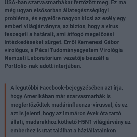
USA-ban szarvasmarhákat fertőzött meg. Ez ma
még ugyan elsősorban állategészségügyi
probléma, és egyelőre nagyon kicsi az esély egy
emberi világjárványra, az biztos, hogy a vírus
feszegeti a határait, ami átfogó megelőzési
intézkedéseket sürget. Erről Kemenesi Gábor
virológus, a Pécsi Tudományegyetem Virológia
Nemzeti Laboratorium vezetője beszélt a
Portfolio-nak adott interjúban.
A legutóbbi Facebook-bejegyzésében azt írja,
hogy Amerikában már szarvasmarhák is
megfertőződtek madárinfluenza-vírussal, és ez
azt is jelenti, hogy az immáron évek óta tartó
állati, madarakhoz köthető H5N1 világjárvány az
emberhez is utat találhat a háziállatainkon