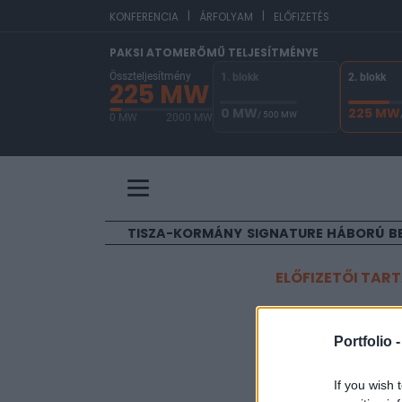
|
|
EU
KONFERENCIA
ÁRFOLYAM
ELŐFIZETÉS
PAKSI ATOMERŐMŰ TELJESÍTMÉNYE
Összteljesítmény
1. blokk
2. blokk
225 MW
0 MW
225 MW
/ 500 MW
0 MW
2000 MW
A Paksi Atomerőmű összteljesítménye 225 MW. 
TISZA-KORMÁNY
SIGNATURE
HÁBORÚ
B
ELŐFIZETŐI TAR
Orbán Vi
Portfolio 
se békét,
If you wish 