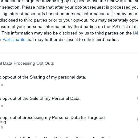
formation for targeted advertising by us, please use the below opt-out s
r selection. Please note that after your opt-out request is processed y
eing interest-based ads based on personal information utilized by us or
disclosed to third parties prior to your opt-out. You may separately opt-
losure of your personal information by third parties on the IAB’s list of
rbán Viktor miniszterelnök. A kormányfő a Kossuth Rád
. This information may also be disclosed by us to third parties on the
IA
című műsorában nyilvánult meg, cikkünkben beszámol
Participants
that may further disclose it to other third parties.
egfontosabb megszólalásairól, amelyek a Robert Fico e
 orosz-ukrán háborúval, valamint Hszi Csin-ping budap
pcsolatban hangzottak el.
l Data Processing Opt Outs
:52 Megosztás Hszi Csin-ping budapesti látogatása A kormányfő
o opt-out of the Sharing of my personal data.
kihangsúlyozta, hogy 20 éve járt utoljára kínai elnök Magyarors
In
oztak az erőviszonyok: akkor...
o opt-out of the Sale of my Personal Data.
In
ASÓNK!
to opt-out of processing my Personal Data for Targeted
a portfolio.hu hírarchívumához tartozik, melynek olvasása előf
ing.
ötött.
In
övetkezőket tartalmazza: