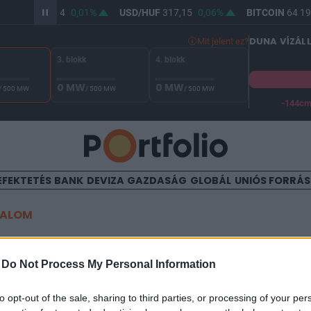
R/HUF
365,44
0,01%
USD/HUF
317,15
0,06%
BITCOIN
64 199
DUNA VÍZÁL
Mit jelent ez?
3. blokk
4. blokk
0 MW
0 MW
/ 500 MW
/ 500 MW
/ 500 MW
-144c
A Duna vízállása Paksnál -127 cm. A biztonsági határ -144 cm,
EFEKTETÉS
BANK
DEVIZA
GAZDASÁG
GLOBÁL
UNIÓS FORRÁ
TALOM
ktor: az Európai Unió most
-
Do Not Process My Personal Information
 se jólétet
to opt-out of the sale, sharing to third parties, or processing of your per