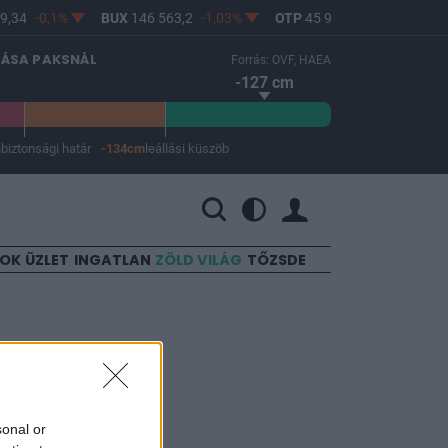
,34
-0,1%
BUX
146 563,2
-1,03%
OTP
45 900
-1,82%
MO
LÁSA PAKSNÁL
Forrás: OVF, HAEA
-127 cm
m
biztonsági határ
-134cm
leállási küszöb
 a leállási küszöb -134 cm.
SOK
ÜZLET
INGATLAN
ZÖLD VILÁG
TŐZSDE
 nem hoz
sonal or