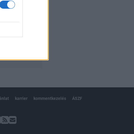
ánlat
karrier
kommentkezelés
ÁSZF