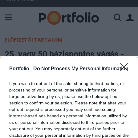
A Paksi Atomerőmű összteljesítménye 224 MW. A Duna vízállá
ELŐFIZETŐI TARTALOM
25, vagy 50 bázispontos vágás -
ez itt a kérdés
Portfolio -
Do Not Process My Personal Information
Módos Dániel
If you wish to opt-out of the sale, sharing to third parties, or
2024. június 27. 09:06
processing of your personal or sensitive information for
targeted advertising by us, please use the below opt-out
25, vagy 50 bázispontos kamatcsökkentésen
section to confirm your selection. Please note that after your
opt-out request is processed you may continue seeing
gondolkoznak a cseh jegybank döntéshozói. A
interest-based ads based on personal information utilized by
piaci szereplők is megosztottak a kérdésben. A
us or personal information disclosed to third parties prior to
fundamentumok alapján lenne tér az 50
your opt-out. You may separately opt-out of the further
bázispontos csökkentésre is, de a cseh jegybankot
disclosure of your personal information by third parties on the