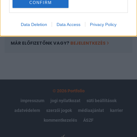
CONFIRM
kötéslistái
Előfizetés
Data Deletion
Data Access
Privacy Policy
MÁR ELŐFIZETŐNK VAGY?
BEJELENTKEZÉS
© 2026 Portfolio
impresszum
jogi nyilatkozat
süti beállítások
adatvédelem
szerzői jogok
médiaajánlat
karrier
kommentkezelés
ÁSZF