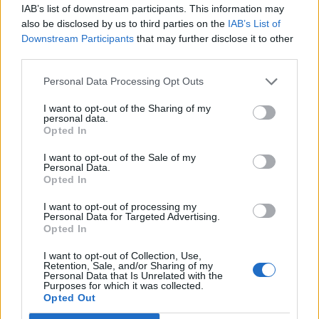
IAB’s list of downstream participants. This information may
mindig is az óvatosság jellemezte.
also be disclosed by us to third parties on the
IAB’s List of
Downstream Participants
that may further disclose it to other
Ma délután, fél négykor kamatdöntő ülést tart a cseh
third parties.
jegybank, ami a 2023. decemberében elkezdett
kamatcsökkentési ciklus folytatását fontolgatja, de a nagy
Personal Data Processing Opt Outs
kérdés az, hogy az eddigi 50 bázispontos lépésközzel
I want to opt-out of the Sharing of my
folytatják-e, vagy óvatosságból csak 25 bázispontot
personal data.
mernek megkockáztatni. A Bloomberg elemzői pollja
Opted In
szerint csütörtökön 25 bázispontos csökkentés várható...
I want to opt-out of the Sale of my
Personal Data.
Opted In
KEDVES OLVASÓNK!
I want to opt-out of processing my
A keresett cikk a portfolio.hu hírarchívumához
Personal Data for Targeted Advertising.
Opted In
tartozik, melynek olvasása előfizetéses
regisztrációhoz kötött.
I want to opt-out of Collection, Use,
Retention, Sale, and/or Sharing of my
Personal Data that Is Unrelated with the
Az előfizetés a következőket tartalmazza:
Purposes for which it was collected.
Portfolio.hu teljes cikkarchívum
Opted Out
Kötéslisták: BÉT elmúlt 2 év napon belüli