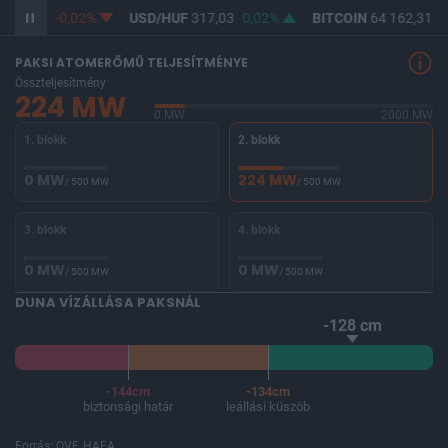
365,33
-0,02%
USD/HUF
317,03
0,02%
BITCOIN
64 162,31
-
PAKSI ATOMERŐMŰ TELJESÍTMÉNYE
Összteljesítmény
224 MW
0 MW
2000 MW
1. blokk
2. blokk
0 MW
224 MW
/ 500 MW
/ 500 MW
3. blokk
4. blokk
0 MW
0 MW
/ 500 MW
/ 500 MW
DUNA VÍZÁLLÁSA PAKSNÁL
-128 cm
-144cm
-134cm
biztonsági határ
leállási küszöb
Forrás: OVF, HAEA