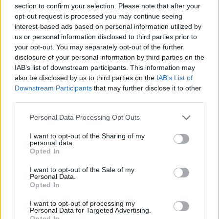
kiszolgáltatottak megvédésére, a megfelelő
section to confirm your selection. Please note that after your
vakcinák beszerzésével és a kampány
opt-out request is processed you may continue seeing
interest-based ads based on personal information utilized by
elindításával. Szerinte a 65 éveseknél idősebbek
us or personal information disclosed to third parties prior to
körében tavaly decemberben tapasztalható 10%-
your opt-out. You may separately opt-out of the further
os többlethalálozást el lehetett volna kerülni. Az
disclosure of your personal information by third parties on the
epidemiológus azt is hangsúlyozta: az oltásokkal
IAB’s list of downstream participants. This information may
also be disclosed by us to third parties on the
IAB’s List of
kapcsolatos bizalomvesztés a tíz legjelentősebb
Downstream Participants
that may further disclose it to other
népegészségügyi probléma egyike jelenleg a
third parties.
világon, ezért a vakcinaellenes, -szkeptikus
hangokra reagálni kell. Ezt a kesztyűt
Personal Data Processing Opt Outs
Magyarországon az egészségügy nem vette fel.
I want to opt-out of the Sharing of my
personal data.
Opted In
Private Health Forum 2024Szeptember 26-án jön a
Portfolio nagyszabású egészségügyi konferenciája. Most
I want to opt-out of the Sale of my
érdemes regisztrálni!Információ és jelentkezés Javult-e a
Personal Data.
Opted In
helyzet az elmúlt egy évben abban a tekintetben, hogy még
többet tanultunk a járványok kezeléséből, különösen a
I want to opt-out of processing my
Personal Data for Targeted Advertising.
Covid-fertőzésből? Egyfelől sokkal felkészültebbek
Opted In