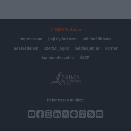
© 2026 Portfolio
impresszum
jogi nyilatkozat
süti beállítások
adatvédelem
szerzői jogok
médiaajánlat
karrier
kommentkezelés
ÁSZF
Itt keressen minket: