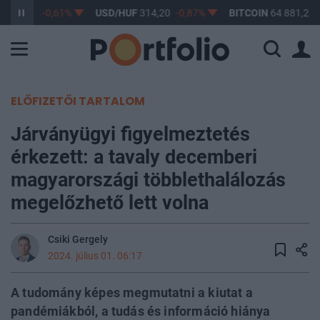
F
363,17
-0,61%
USD/HUF
314,20
-0,87%
BITCOIN
64 881,26
ELŐFIZETŐI TARTALOM
Járványügyi figyelmeztetés
érkezett: a tavaly decemberi
magyarországi többlethalálozás
megelőzhető lett volna
Csiki Gergely
2024. július 01. 06:17
A tudomány képes megmutatni a kiutat a
pandémiákból, a tudás és információ hiánya