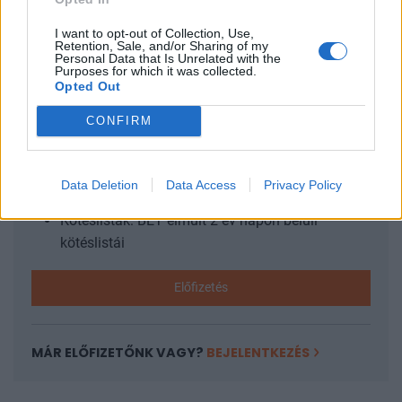
vagyunk, mint a Covid-pandémia előtt, hiszen...
I want to opt-out of Collection, Use,
Retention, Sale, and/or Sharing of my
Personal Data that Is Unrelated with the
KEDVES OLVASÓNK!
Purposes for which it was collected.
Opted Out
A keresett cikk a portfolio.hu hírarchívumához
tartozik, melynek olvasása előfizetéses
CONFIRM
regisztrációhoz kötött.
Az előfizetés a következőket tartalmazza:
Data Deletion
Data Access
Privacy Policy
Portfolio.hu teljes cikkarchívum
Kötéslisták: BÉT elmúlt 2 év napon belüli
kötéslistái
Előfizetés
MÁR ELŐFIZETŐNK VAGY?
BEJELENTKEZÉS