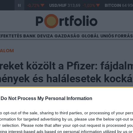
/HUF
362,78
-0,72%
USD/HUF
313,69
-1,03%
BITCOIN
64 950
EFEKTETÉS
BANK
DEVIZA
GAZDASÁG
GLOBÁL
UNIÓS FORRÁ
TALOM
reket közölt a Pfizer: fájda
ények és halálesetek kocká
lett lépni
-
Do Not Process My Personal Information
to opt-out of the sale, sharing to third parties, or processing of your per
21:55
formation for targeted advertising by us, please use the below opt-out s
r selection. Please note that after your opt-out request is processed y
i gyógyszergyártó bejelentette, hogy visszavonja az Ox
eing interest-based ads based on personal information utilized by us or