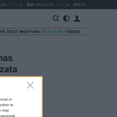
,84
1,07%
BUX
148 632,55
1,41%
OTP
46 890
2,16%
MO
SOK
ÜZLET
INGATLAN
ZÖLD VILÁG
TŐZSDE
lmas
zata
sonal or
ection to
ou may
bryta nevű,
 personal