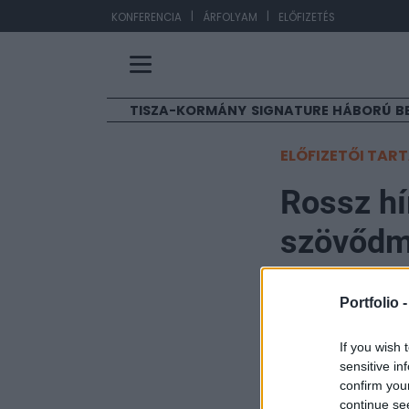
|
|
EUR
KONFERENCIA
ÁRFOLYAM
ELŐFIZETÉS
TISZA-KORMÁNY
SIGNATURE
HÁBORÚ
B
ELŐFIZETŐI TAR
Rossz hí
szövődm
miatt kel
Portfolio 
Portfolio
If you wish 
2024. szeptember 26. 
sensitive in
confirm you
A Pfizer amerika
continue se