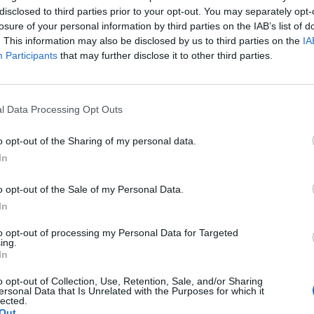
disclosed to third parties prior to your opt-out. You may separately opt-
gség elleni kezelését minden olyan piacról, ahol enged
losure of your personal information by third parties on the IAB’s list of
n egy fájdalmas szövődmény és halálesetek kockázata 
. This information may also be disclosed by us to third parties on the
IA
Participants
that may further disclose it to other third parties.
Blood Therapeutics 2022-es, 5,4 milliárd dolláros felvásárlásána
s néven voxelotort. A 2023-as teljes év után 328 millió dolláros
l Data Processing Opt Outs
iából. A Pfizer közleménye szerint a rendelkezésre álló klinikai
r nem haladja meg az alkalmazásával járó kockázatokat....
o opt-out of the Sharing of my personal data.
In
ASÓNK!
o opt-out of the Sale of my Personal Data.
a portfolio.hu hírarchívumához tartozik, melynek olvasása előf
In
ötött.
to opt-out of processing my Personal Data for Targeted
ing.
övetkezőket tartalmazza:
In
 teljes cikkarchívum
 BÉT elmúlt 2 év napon belüli
o opt-out of Collection, Use, Retention, Sale, and/or Sharing
ersonal Data that Is Unrelated with the Purposes for which it
lected.
Out