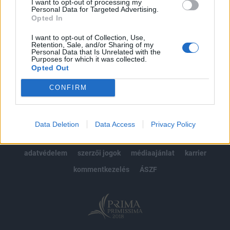
I want to opt-out of processing my
Előfizetés
Personal Data for Targeted Advertising.
Opted In
I want to opt-out of Collection, Use,
MÁR ELŐFIZETŐNK VAGY?
BEJELENTKEZÉS
Retention, Sale, and/or Sharing of my
Personal Data that Is Unrelated with the
Purposes for which it was collected.
Opted Out
CONFIRM
© 2026 Portfolio
Data Deletion
Data Access
Privacy Policy
impresszum
jogi nyilatkozat
süti beállítások
adatvédelem
szerzői jogok
médiaajánlat
karrier
kommentkezelés
ÁSZF