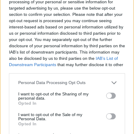
processing of your personal or sensitive information for
gyorsvonat Budapest és Kijev között ezentúl naponta
targeted advertising by us, please use the below opt-out
közlekedik az éjszakai órákban, közölték. Lembergen,
section to confirm your selection. Please note that after your
Munkácson és Debrecenen át közel 1200 kilométeres utat
opt-out request is processed you may continue seeing
interest-based ads based on personal information utilized by
tesz meg a vonat. A Budapestről 22:40-kor induló járat
us or personal information disclosed to third parties prior to
Kijevbe másnap este 19:11-kor, a Kijevből 10:16-kor induló
your opt-out. You may separately opt-out of the further
vonat Budapestre másnap reggel 6 órakor...
disclosure of your personal information by third parties on the
IAB’s list of downstream participants. This information may
also be disclosed by us to third parties on the
IAB’s List of
KEDVES OLVASÓNK!
Downstream Participants
that may further disclose it to other
third parties.
A keresett cikk a portfolio.hu hírarchívumához
tartozik, melynek olvasása előfizetéses
Personal Data Processing Opt Outs
regisztrációhoz kötött.
I want to opt-out of the Sharing of my
Az előfizetés a következőket tartalmazza:
personal data.
Opted In
Portfolio.hu teljes cikkarchívum
Kötéslisták: BÉT elmúlt 2 év napon belüli
I want to opt-out of the Sale of my
Personal Data.
kötéslistái
Opted In