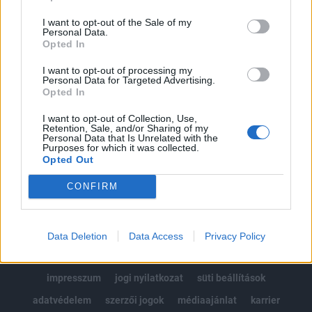
Az előfizetés a következőket tartalmazza:
I want to opt-out of the Sale of my
Portfolio.hu teljes cikkarchívum
Personal Data.
Kötéslisták: BÉT elmúlt 2 év napon belüli
Opted In
kötéslistái
I want to opt-out of processing my
Personal Data for Targeted Advertising.
Opted In
Előfizetés
I want to opt-out of Collection, Use,
Retention, Sale, and/or Sharing of my
Personal Data that Is Unrelated with the
MÁR ELŐFIZETŐNK VAGY?
BEJELENTKEZÉS
Purposes for which it was collected.
Opted Out
CONFIRM
Data Deletion
Data Access
Privacy Policy
© 2026 Portfolio
impresszum
jogi nyilatkozat
süti beállítások
adatvédelem
szerzői jogok
médiaajánlat
karrier