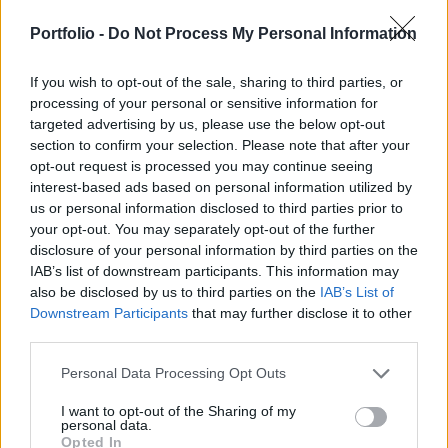
jelentős helyi és környékbeli munkaerő-tartalék
áll rendelkezésre, várhatóan külföldi
Portfolio -
Do Not Process My Personal Information
munkavállalókra is szükség lesz a gyár
If you wish to opt-out of the sale, sharing to third parties, or
működtetéséhez - írta az Index.
processing of your personal or sensitive information for
targeted advertising by us, please use the below opt-out
A tervek szerint tízezer főt foglalkoztató üzem
section to confirm your selection. Please note that after your
humánerőforrás-igényének kielégítése nem lesz egyszerű
opt-out request is processed you may continue seeing
feladat. Szeged jelenlegi 1,3 százalékos munkanélküliségi
interest-based ads based on personal information utilized by
rátája, amely az országos átlag harmada, gyakorlatilag
us or personal information disclosed to third parties prior to
teljes foglalkoztatottságot jelent. Botka László, Szeged
your opt-out. You may separately opt-out of the further
polgármestere hangsúlyozta: Nem akarok illúziót kelteni,
disclosure of your personal information by third parties on the
IAB’s list of downstream participants. This information may
egészen bizonyos, hogy jelentős számú...
also be disclosed by us to third parties on the
IAB’s List of
Downstream Participants
that may further disclose it to other
third parties.
KEDVES OLVASÓNK!
A keresett cikk a portfolio.hu hírarchívumához
Personal Data Processing Opt Outs
tartozik, melynek olvasása előfizetéses
I want to opt-out of the Sharing of my
regisztrációhoz kötött.
personal data.
Opted In