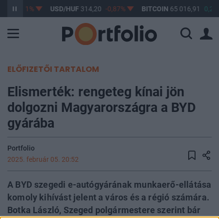
,17
-0,61%
USD/HUF
314,20
-0,87%
BITCOIN
65 016,91
0,2%
ELŐFIZETŐI TARTALOM
Elismerték: rengeteg kínai jön
dolgozni Magyarországra a BYD
gyárába
Portfolio
2025. február 05. 20:52
A BYD szegedi e-autógyárának munkaerő-ellátása
komoly kihívást jelent a város és a régió számára.
Botka László, Szeged polgármestere szerint bár