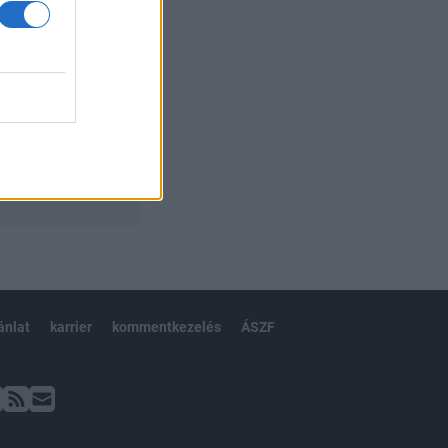
ánlat
karrier
kommentkezelés
ÁSZF