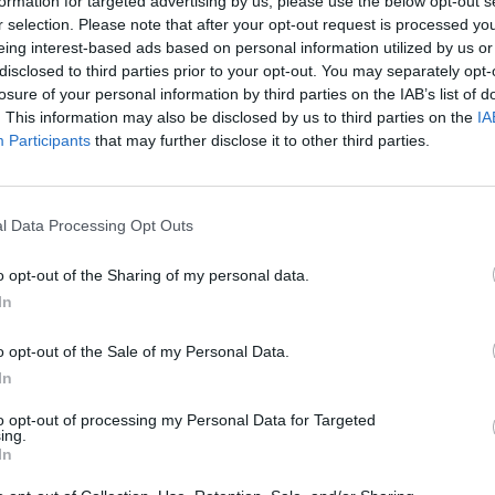
formation for targeted advertising by us, please use the below opt-out s
r selection. Please note that after your opt-out request is processed y
eing interest-based ads based on personal information utilized by us or
disclosed to third parties prior to your opt-out. You may separately opt-
losure of your personal information by third parties on the IAB’s list of
z amerikai elnök különmegbízottjának tudomására hoz
. This information may also be disclosed by us to third parties on the
IA
feltételek nélkül megkezdeni a tárgyalásokat Kijevvel
Participants
that may further disclose it to other third parties.
entette ki Dmitrij Peszkov, az orosz elnök sajtótitkár
gíróknak.
l Data Processing Opt Outs
nteken fogadta a Kremlben Steve Witkoffot, Donald Trump külö
edszer találkozott Witkoff-fal. Az ukrán fél inkább a feltétel nél
o opt-out of the Sharing of my personal data.
n az előzetes tárgyalásokkal szemben. Valerij Geraszimov, az or
In
ombaton azt jelentette Putyinnak, hogy Kurszk megyét...
o opt-out of the Sale of my Personal Data.
In
ASÓNK!
to opt-out of processing my Personal Data for Targeted
a portfolio.hu hírarchívumához tartozik, melynek olvasása előf
ing.
ötött.
In
övetkezőket tartalmazza: