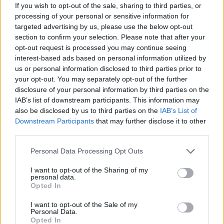
bevétele 1,79 milliárd euró volt, ami 13 százalékos
If you wish to opt-out of the sale, sharing to third parties, or
processing of your personal or sensitive information for
növekedést jelent év/év alapon. Az adózott eredmény 17
targeted advertising by us, please use the below opt-out
százalékkal, 412 millió euróra emelkedett az egy évvel
section to confirm your selection. Please note that after your
korábbi 352 millió euróról. A kamat- és adófizetés, valamint
opt-out request is processed you may continue seeing
leírások és értékcsökkenés előtti eredmény (EBITDA) 15
interest-based ads based on personal information utilized by
százalékkal, 693 millió euróra...
us or personal information disclosed to third parties prior to
your opt-out. You may separately opt-out of the further
disclosure of your personal information by third parties on the
KEDVES OLVASÓNK!
IAB’s list of downstream participants. This information may
also be disclosed by us to third parties on the
IAB’s List of
A keresett cikk a portfolio.hu hírarchívumához
Downstream Participants
that may further disclose it to other
tartozik, melynek olvasása előfizetéses
third parties.
regisztrációhoz kötött.
Personal Data Processing Opt Outs
Az előfizetés a következőket tartalmazza:
I want to opt-out of the Sharing of my
Portfolio.hu teljes cikkarchívum
personal data.
Kötéslisták: BÉT elmúlt 2 év napon belüli
Opted In
kötéslistái
I want to opt-out of the Sale of my
Personal Data.
Opted In
Előfizetés