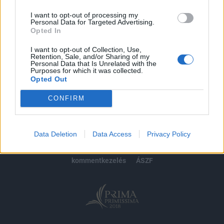
I want to opt-out of processing my
Personal Data for Targeted Advertising.
Opted In
MÁR ELŐFIZETŐNK VAGY?
BEJELENTKEZÉS
I want to opt-out of Collection, Use,
Retention, Sale, and/or Sharing of my
Personal Data that Is Unrelated with the
Purposes for which it was collected.
Opted Out
CONFIRM
© 2026 Portfolio
impresszum
jogi nyilatkozat
süti beállítások
Data Deletion
Data Access
Privacy Policy
adatvédelem
szerzői jogok
médiaajánlat
karrier
kommentkezelés
ÁSZF