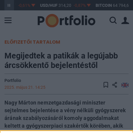
F
363,17
-0,61%
USD/HUF
314,20
-0,87%
BITCOIN
64 794,63
ELŐFIZETŐI TARTALOM
Megijedtek a patikák a legújabb
árcsökkentő bejelentéstől
Portfolio
2025. május 21. 14:25
Nagy Márton nemzetgazdasági miniszter
sejtelmes bejelentése a vény nélküli gyógyszerek
árának szabályozásáról komoly aggodalmakat
keltett a gyógyszerpiaci szakértők körében, akik