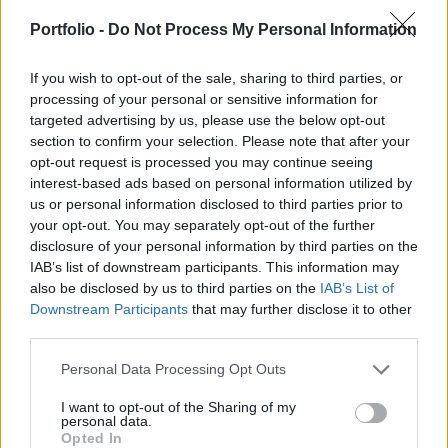
szerint egy esetleges ár- vagy árréssapka akár
gyógyszertárak tömeges bezárásához is vezethet
Portfolio -
Do Not Process My Personal Information
- számolt be a Népszava.
If you wish to opt-out of the sale, sharing to third parties, or
A nemzetgazdasági miniszter nemrég közzétett Facebook-
processing of your personal or sensitive information for
targeted advertising by us, please use the below opt-out
bejegyzése, amelyben Greskovits Dáviddal, a Magyar
section to confirm your selection. Please note that after your
Gyógyszergyártók Országos Szövetségének (MAGYOSZ)
opt-out request is processed you may continue seeing
elnökével folytatott egyeztetésről számolt be a nem
interest-based ads based on personal information utilized by
támogatott gyógyszerek árának jelentős növekedése
us or personal information disclosed to third parties prior to
kapcsán, bizonytalanságot keltett a szakmában.
your opt-out. You may separately opt-out of the further
Kapcsolódó cikkünk 2025. 05. 19. Jön az újabb árrésstop?
disclosure of your personal information by third parties on the
Kiderült...
IAB’s list of downstream participants. This information may
also be disclosed by us to third parties on the
IAB’s List of
Downstream Participants
that may further disclose it to other
KEDVES OLVASÓNK!
third parties.
A keresett cikk a portfolio.hu hírarchívumához
Personal Data Processing Opt Outs
tartozik, melynek olvasása előfizetéses
I want to opt-out of the Sharing of my
regisztrációhoz kötött.
personal data.
Opted In