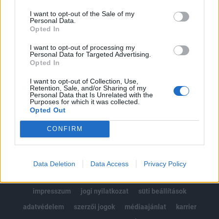
Az előfizetés a következőket tartalmazza:
I want to opt-out of the Sale of my
Portfolio.hu teljes cikkarchívum
Personal Data.
Kötéslisták: BÉT elmúlt 2 év napon belüli
Opted In
kötéslistái
I want to opt-out of processing my
Personal Data for Targeted Advertising.
Opted In
Előfizetés
I want to opt-out of Collection, Use,
Retention, Sale, and/or Sharing of my
Personal Data that Is Unrelated with the
MÁR ELŐFIZETŐNK VAGY?
BEJELENTKEZÉS
Purposes for which it was collected.
Opted Out
CONFIRM
Data Deletion
Data Access
Privacy Policy
© 2026 Portfolio
impresszum
jogi nyilatkozat
süti beállítások
adatvédelem
szerzői jogok
médiaajánlat
karrier