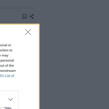
, ahol 3 millió
nemcsak a
anakkor továbbra
sonal or
ection to
int 450
ou may
 personal
out of the
 2 millió forint
 downstream
B’s List of
KOROLT AZ
-ben. Ez azért is