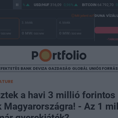
F
364,26
0,7%
USD/HUF
316,09
0,96%
BITCOIN
64 792,70
0,
DUNA VÍZÁL
Mit jelent ez?
3. blokk
4. blokk
0 MW
0 MW
/ 500 MW
/ 500 MW
/ 500 MW
-144c
A Duna vízállása Paksnál -129 cm. A biztonsági határ -144 cm,
EFEKTETÉS
BANK
DEVIZA
GAZDASÁG
GLOBÁL
UNIÓS FORRÁ
ATURE
tek a havi 3 millió forintos
k Magyarországra! - Az 1 mil
már gyerekjáték?