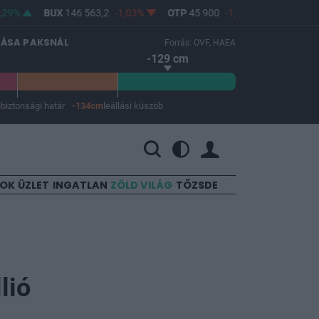
29%
BUX
146 563,2
-1,03%
OTP
45 900
-1,82%
MOL
4 64
LÁSA PAKSNÁL
Forrás: OVF, HAEA
-129 cm
m
biztonsági határ
-134cm
leállási küszöb
 a leállási küszöb -134 cm.
SOK
ÜZLET
INGATLAN
ZÖLD VILÁG
TŐZSDE
lió