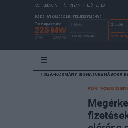
|
|
EUR/HU
KONFERENCIA
ÁRFOLYAM
ELŐFIZETÉS
PAKSI ATOMERŐMŰ TELJESÍTMÉNYE
Összteljesítmény
1. blokk
2. blokk
225 MW
0 MW
225 MW
/ 500 MW
0 MW
2000 MW
A Paksi Atomerőmű összteljesítménye 225 MW. 
TISZA-KORMÁNY
SIGNATURE
HÁBORÚ
B
PORTFOLIO SIGN
Megérkez
fizetése
elérése 