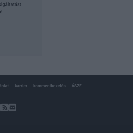
olgáltatást
a!
ánlat
karrier
kommentkezelés
ÁSZF