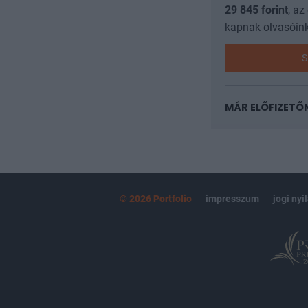
29 845
forint
, az
kapnak olvasóink
S
MÁR ELŐFIZETŐ
© 2026 Portfolio
impresszum
jogi nyi