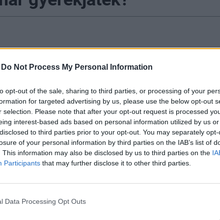
t, de ma már van olyan foglalkozás is Magyarországon
-
Do Not Process My Personal Information
 a bruttó átlagbér. A 2 milliós határ elérése pedig már 
tsága, már a szakorvosok is e szint felett járnak. Ugy
to opt-out of the sale, sharing to third parties, or processing of your per
formation for targeted advertising by us, please use the below opt-out s
szakma van, ahol mindössze tizedekkora a bér. Több m
r selection. Please note that after your opt-out request is processed y
gbéreit mutatjuk be!
eing interest-based ads based on personal information utilized by us or
disclosed to third parties prior to your opt-out. You may separately opt-
gy 2023-ban egyre több foglalkozásban jelent meg a bruttó
losure of your personal information by third parties on the IAB’s list of
 Azóta még magasabbak lettek a fizetések.
. This information may also be disclosed by us to third parties on the
IA
Participants
that may further disclose it to other third parties.
LAGOSAN 11%-OS BÉREMELKEDÉS NAGY HATÁST GYA
ÖRÖKBEN IS.
l Data Processing Opt Outs
az egyes foglalkozásokban mennyi volt a bruttó bér 2024