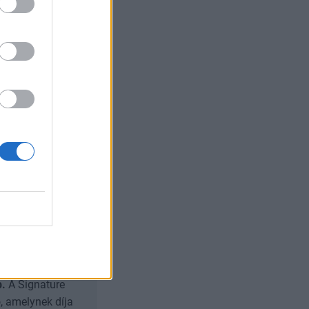
et vagy a piaci
b.
A Signature
, amelynek díja