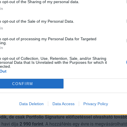
o opt-out of the Sharing of my personal data.
mert így kiderülhet, hogy éppenséggel alulfizetnek-e mink
In
ünk.
o opt-out of the Sale of my Personal Data.
 kaphat cikkünkben:
In
to opt-out of processing my Personal Data for Targeted
lehet keresni az egyes foglalkozásokban?
ing.
In
obban kereső foglalakozások?
o opt-out of Collection, Use, Retention, Sale, and/or Sharing
 a legkevesebbet Magyarországon?
ersonal Data that Is Unrelated with the Purposes for which it
lected.
Out
nek a fiatalok és mennyit az idősek?
 foglalkozás béreit mutatjuk be részletesen!
CONFIRM
Data Deletion
Data Access
Privacy Policy
RO-VAL EZT A CIKKET IS EL TUDNÁD OLVASNI!
ódik, de csak Portfolio Signature előfizetéssel olvasható továb
 havi díja
2 990
forint
. A hozzáférés egy évre is megvásárolható