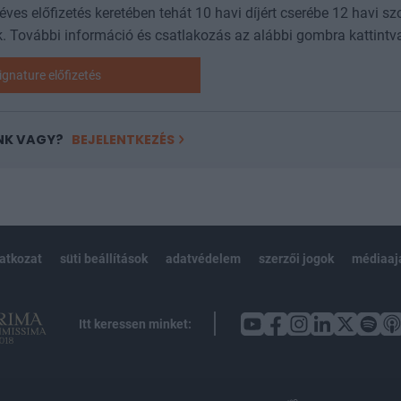
 éves előfizetés keretében tehát 10 havi díjért cserébe 12 havi sz
. További információ és csatlakozás az alábbi gombra kattintv
ignature előfizetés
NK VAGY?
BEJELENTKEZÉS
latkozat
süti beállítások
adatvédelem
szerzői jogok
médiaaj
Itt keressen minket: