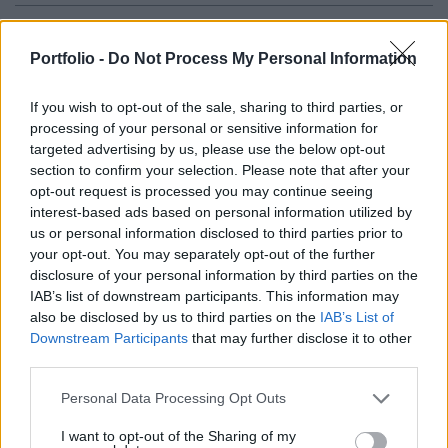
Ma hajnalban a levegő az észak felől fölénk
Portfolio -
Do Not Process My Personal Information
áramló száraz, hűvös légtömegnek köszönhetően
alaposan lehűlt, Zabaron új hidegrekordot mértek,
If you wish to opt-out of the sale, sharing to third parties, or
írja az Időkép.
processing of your personal or sensitive information for
targeted advertising by us, please use the below opt-out
Sustainable World 2026Szeptember 8-án jön az év egyik
section to confirm your selection. Please note that after your
legjelentősebb üzleti fenntarthatósági találkozója, a
opt-out request is processed you may continue seeing
Portfolio Sustainable World 2026. A szektorsemleges
interest-based ads based on personal information utilized by
konferencia a zöld gazdasággal kapcsolatos
us or personal information disclosed to third parties prior to
aktualitásokkal, a legégetőbb beavatkozási gyakorlatokkal
your opt-out. You may separately opt-out of the further
foglalkozik, de emellett helyszíne a Green Awards
disclosure of your personal information by third parties on the
IAB’s list of downstream participants. This information may
díjátadónak is. Részletek a linken.Információ és
also be disclosed by us to third parties on the
IAB’s List of
jelentkezésSzinte...
Downstream Participants
that may further disclose it to other
third parties.
KEDVES OLVASÓNK!
Personal Data Processing Opt Outs
A keresett cikk a portfolio.hu hírarchívumához
I want to opt-out of the Sharing of my