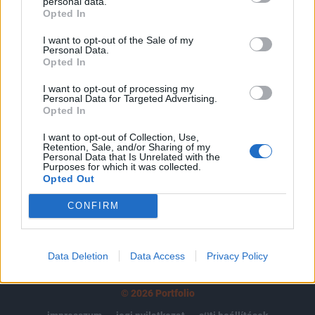
tartozik, melynek olvasása előfizetéses
personal data.
Opted In
regisztrációhoz kötött.
I want to opt-out of the Sale of my
Az előfizetés a következőket tartalmazza:
Personal Data.
Portfolio.hu teljes cikkarchívum
Opted In
Kötéslisták: BÉT elmúlt 2 év napon belüli
I want to opt-out of processing my
kötéslistái
Personal Data for Targeted Advertising.
Opted In
Előfizetés
I want to opt-out of Collection, Use,
Retention, Sale, and/or Sharing of my
Personal Data that Is Unrelated with the
Purposes for which it was collected.
Opted Out
MÁR ELŐFIZETŐNK VAGY?
BEJELENTKEZÉS
CONFIRM
Data Deletion
Data Access
Privacy Policy
© 2026 Portfolio