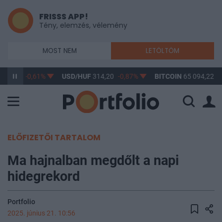
FRISSS APP!
Tény, elemzés, vélemény
MOST NEM
LETÖLTÖM
363,17
-0,61%
USD/HUF
314,20
-0,87%
BITCOIN
65 094,22
0
ELŐFIZETŐI TARTALOM
Ma hajnalban megdőlt a napi
hidegrekord
Portfolio
2025. június 21. 10:56