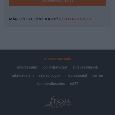
Signature előfizetés
MÁR ELŐFIZETŐNK VAGY?
BEJELENTKEZÉS
© 2026 Portfolio
impresszum
jogi nyilatkozat
süti beállítások
adatvédelem
szerzői jogok
médiaajánlat
karrier
kommentkezelés
ÁSZF