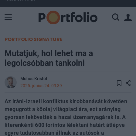
A Paksi Atomerőmű összteljesítménye 226 MW. A Duna vízállá
PORTFOLIO SIGNATURE
Mutatjuk, hol lehet ma a
legolcsóbban tankolni
Mohos Kristóf
2025. június 24. 09:39
Az iráni-izraeli konfliktus kirobbanását követően
megugrott a kőolaj világpiaci ára, ezt aránylag
gyorsan lekövették a hazai üzemanyagárak is. A
literenkénti 600 forintos lélektani határt átlépve
egyre tudatosabban állnak az autósok a