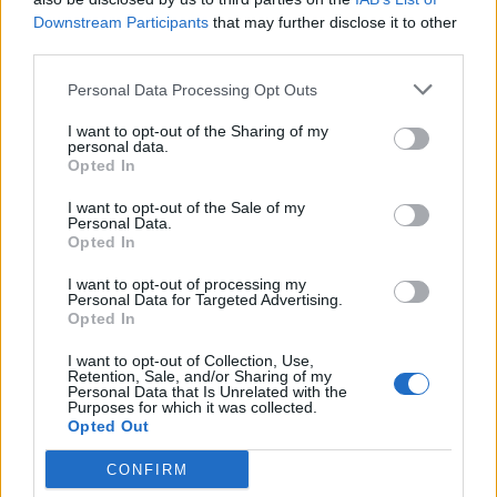
IDŐVEL A HAZAI ÜZEMANYAGÁRAK IS:
Downstream Participants
that may further disclose it to other
third parties.
a
benzin
10 forinttal drágult június 13 óta,
Personal Data Processing Opt Outs
a
gázolaj
literenkénti ára pedig 21 forinttal
I want to opt-out of the Sharing of my
emelkedett ezalatt.
personal data.
Opted In
I want to opt-out of the Sale of my
Personal Data.
Opted In
I want to opt-out of processing my
Personal Data for Targeted Advertising.
Opted In
I want to opt-out of Collection, Use,
Retention, Sale, and/or Sharing of my
Personal Data that Is Unrelated with the
Purposes for which it was collected.
Opted Out
Bujdos Eszter, a holtankoljak ügyvezetője a Portfolio-
CONFIRM