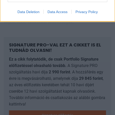
nak rámutatott: egy ilyen meredek áremelkedést
követően, a 600 forintos lélektani határt átlépve
a
Data Deletion
Data Access
Privacy Policy
fogyasztók egyre tudatosabbá válnak, és keresik a
legolcsóbb tankolási lehetőséget.
SIGNATURE PRO-VAL EZT A CIKKET IS EL
TUDNÁD OLVASNI!
Ez a cikk folytatódik, de csak Portfolio Signature
előfizetéssel olvasható tovább.
A Signature PRO
szolgáltatás havi díja
2 990
forint
. A hozzáférés egy
évre is megvásárolható, amelynek díja
29 845
forint
,
az éves előfizetés keretében tehát 10 havi díjért
cserébe 12 havi szolgáltatást kapnak olvasóink.
További információ és csatlakozás az alábbi gombra
kattintva!