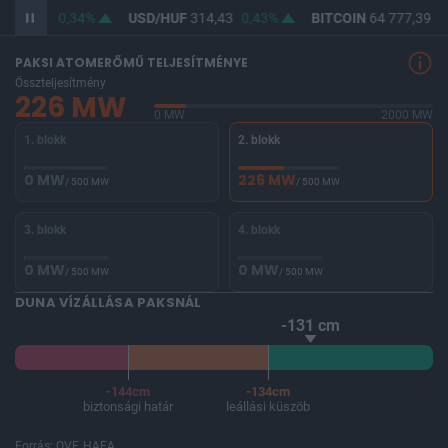
362,97
0,34%
USD/HUF
314,43
0,43%
BITCOIN
64 777,39
0,
PAKSI ATOMERŐMŰ TELJESÍTMÉNYE
Összteljesítmény
226 MW
0 MW
2000 MW
1. blokk
2. blokk
0 MW
226 MW
/ 500 MW
/ 500 MW
3. blokk
4. blokk
0 MW
0 MW
/ 500 MW
/ 500 MW
DUNA VÍZÁLLÁSA PAKSNÁL
-131 cm
-144cm
-134cm
biztonsági határ
leállási küszöb
Forrás: OVF, HAEA