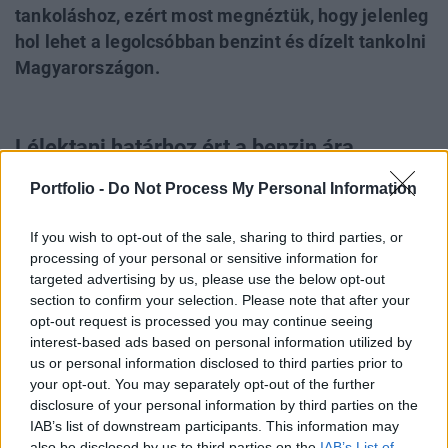
tankoláshoz, ezért most megnéztük, hogy jelenleg
hol lehet a legolcsóbban benzint és dízelt tankolni
Magyarországon.
Lélektani határhoz ért a benzin ára
Portfolio -
Do Not Process My Personal Information
Június 13-án tört ki a háború Izrael és Irán között, és
bár jelenleg úgy néz ki, hogy az amerikai behatásnak
If you wish to opt-out of the sale, sharing to third parties, or
is köszönhetően gyorsan véget érhet a konfliktus, a
processing of your personal or sensitive information for
piacokat ez alatt a rövid idő alatt is megviselte a
targeted advertising by us, please use the below opt-out
section to confirm your selection. Please note that after your
konfliktus. A tőzsdéken még nem is vetett nagy
opt-out request is processed you may continue seeing
hullámokat a történet,
interest-based ads based on personal information utilized by
us or personal information disclosed to third parties prior to
A NYERSOLAJ VILÁGPIACI ÁRA AZONBAN
your opt-out. You may separately opt-out of the further
disclosure of your personal information by third parties on the
NAGYOT EMELKEDETT, ÉS EZT LEKÖVETTÉK
IAB’s list of downstream participants. This information may
also be disclosed by us to third parties on the
IAB’s List of