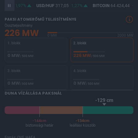
65,25
0,97%
USD/HUF
317,05
1,27%
BITCOIN
64 424,44
-0,
PAKSI ATOMERŐMŰ TELJESÍTMÉNYE
Összteljesítmény
226 MW
0 MW
2000 MW
1. blokk
2. blokk
0 MW
226 MW
/ 500 MW
/ 500 MW
3. blokk
4. blokk
0 MW
0 MW
/ 500 MW
/ 500 MW
DUNA VÍZÁLLÁSA PAKSNÁL
-129 cm
-144cm
-134cm
biztonsági határ
leállási küszöb
Forrás: OVF, HAEA