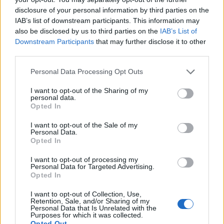
disclosure of your personal information by third parties on the
be Igor Matovic szlovák miniszterelnök
IAB’s list of downstream participants. This information may
Pozsonyban, kormánya több tagjával közösen
also be disclosed by us to third parties on the
IAB’s List of
tartott sajtótájékoztatóján hétfőn.
Downstream Participants
that may further disclose it to other
third parties.
A hétvégi második tesztelési fordulón, amelyen
úgynevezett antigén teszteket használtak, 2 millió 44 ezer
Personal Data Processing Opt Outs
személy vett részt. Közöttük 13 509 fertőzöttet találtak, ami
I want to opt-out of the Sharing of my
0,66 százalékot jelent. A hétfőn közzétett adatok szerint a
personal data.
Opted In
fertőzöttek aránya az előző koronavírus-tesztelés során
kimutatott számokhoz képest 58 százalékos csökkenést
I want to opt-out of the Sale of my
mutatott. Kapcsolódó cikkünk...
Personal Data.
Opted In
I want to opt-out of processing my
KEDVES OLVASÓNK!
Personal Data for Targeted Advertising.
Opted In
A keresett cikk a portfolio.hu hírarchívumához
tartozik, melynek olvasása előfizetéses
I want to opt-out of Collection, Use,
Retention, Sale, and/or Sharing of my
regisztrációhoz kötött.
Personal Data that Is Unrelated with the
Purposes for which it was collected.
Opted Out