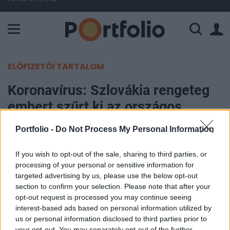
A Paksi Atomerőmű összteljesítménye 226 MW. A Duna vízállá
ELŐFIZETŐI TARTALOM
Koronavírus: Szlovákia rengeteg
embert szűrt ki az országos
teszteléseken
Portfolio -
Do Not Process My Personal Information
MTI
If you wish to opt-out of the sale, sharing to third parties, or
2020. november 09. 16:25
processing of your personal or sensitive information for
targeted advertising by us, please use the below opt-out
section to confirm your selection. Please note that after your
Jelentősen csökkent a kiszűrt fertőzöttek száma
opt-out request is processed you may continue seeing
és aránya a koronavírus-tesztelés hétvégi, már
interest-based ads based on personal information utilized by
második fordulójában Szlovákiában az előző
us or personal information disclosed to third parties prior to
hétvégén tartott teszteléshez képest - jelentette
your opt-out. You may separately opt-out of the further