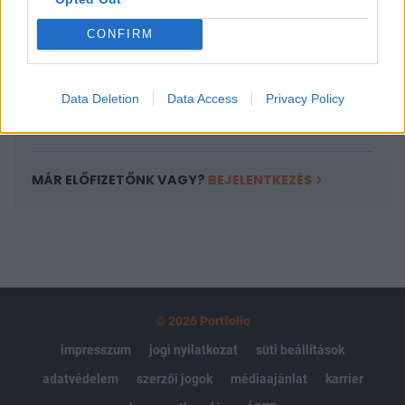
Az előfizetés a következőket tartalmazza:
Portfolio.hu teljes cikkarchívum
CONFIRM
Kötéslisták: BÉT elmúlt 2 év napon belüli
kötéslistái
Data Deletion
Data Access
Privacy Policy
Előfizetés
MÁR ELŐFIZETŐNK VAGY?
BEJELENTKEZÉS
© 2026 Portfolio
impresszum
jogi nyilatkozat
süti beállítások
adatvédelem
szerzői jogok
médiaajánlat
karrier