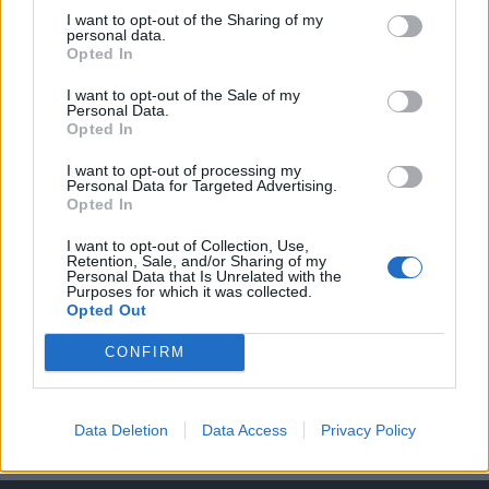
KEDVES OLVASÓNK!
I want to opt-out of the Sharing of my
personal data.
A keresett cikk a portfolio.hu hírarchívumához
Opted In
tartozik, melynek olvasása előfizetéses
regisztrációhoz kötött.
I want to opt-out of the Sale of my
Personal Data.
Opted In
Az előfizetés a következőket tartalmazza:
Portfolio.hu teljes cikkarchívum
I want to opt-out of processing my
Personal Data for Targeted Advertising.
Kötéslisták: BÉT elmúlt 2 év napon belüli
Opted In
kötéslistái
I want to opt-out of Collection, Use,
Retention, Sale, and/or Sharing of my
Előfizetés
Personal Data that Is Unrelated with the
Purposes for which it was collected.
Opted Out
MÁR ELŐFIZETŐNK VAGY?
BEJELENTKEZÉS
CONFIRM
Data Deletion
Data Access
Privacy Policy