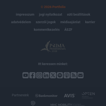
© 2026 Portfolio
impresszum
jogi nyilatkozat
süti beállítások
adatvédelem
szerzői jogok
médiaajánlat
karrier
kommentkezelés
ÁSZF
Itt keressen minket:
Partnereink