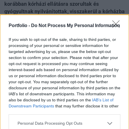
korábban kórházi ellátásra szorultak és
gyógyultnak nyilvánítottak, visszakerül a kórházba
öt hónapon belül Angliában. A Guardian által
Portfolio -
Do Not Process My Personal Information
közzétett anyagból kiderült az is, hogy közel
minden nyolcadik beteg, akit korábban már
If you wish to opt-out of the sale, sharing to third parties, or
kórházban kezeltek, elhunyt azt követően, hogy
processing of your personal or sensitive information for
ismét bekerült valamelyik egészségügyi
targeted advertising by us, please use the below opt-out
intézménybe.
section to confirm your selection. Please note that after your
opt-out request is processed you may continue seeing
A kutatók két nagy csoportot hoztak létre a tanulmány
interest-based ads based on personal information utilized by
elkészítéséhez. Az egyik csoportba 47 780 olyan beteg
us or personal information disclosed to third parties prior to
your opt-out. You may separately opt-out of the further
tartozott, akit 2020. január 1. és 2020. augusztus 31.
disclosure of your personal information by third parties on the
között koronavírus-fertőzéssel kórházban kezeltek. A
IAB’s list of downstream participants. This information may
kontrollcsoportban pedig olyan betegek kerültek, akik nem
also be disclosed by us to third parties on the
IAB’s List of
voltak fertőzöttek. A koronavírusos csoportba tartozó 47
Downstream Participants
that may further disclose it to other
780 kiengedett beteg közül 29,4 százalék szorult...
third parties.
Personal Data Processing Opt Outs