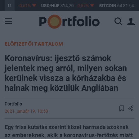
F
363,17
-0,61%
USD/HUF
314,20
-0,87%
BITCOIN
64 817,43
ELŐFIZETŐI TARTALOM
Koronavírus: ijesztő számok
jelentek meg arról, milyen sokan
kerülnek vissza a kórházakba és
halnak meg közülük Angliában
Portfolio
2021. január 19. 10:50
Egy friss kutatás szerint közel harmada azoknak
az embereknek, akik a koronavírus-fertőzés miatt