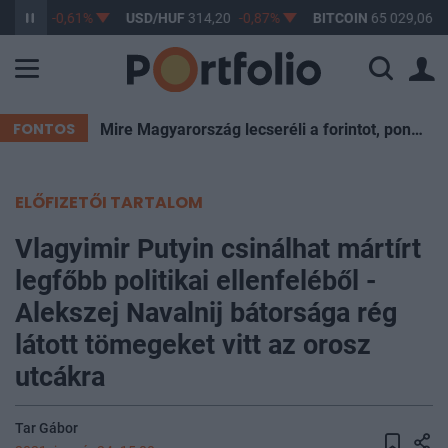
363,17
-0,61%
USD/HUF
314,20
-0,87%
BITCOIN
65 029,06
0
FONTOS
Mire Magyarország lecseréli a forintot, pont kukázzák a most ismert eurót
ELŐFIZETŐI TARTALOM
Vlagyimir Putyin csinálhat mártírt
legfőbb politikai ellenfeléből -
Alekszej Navalnij bátorsága rég
látott tömegeket vitt az orosz
utcákra
Tar Gábor