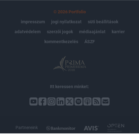
© 2026 Portfolio
impresszum
jogi nyilatkozat
süti beállítások
adatvédelem
szerzői jogok
médiaajánlat
karrier
kommentkezelés
ÁSZF
Itt keressen minket:
Partnereink