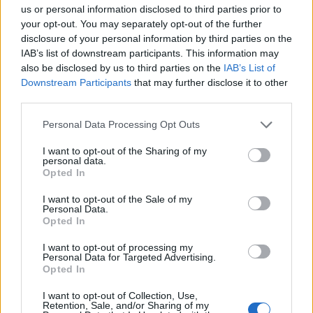
us or personal information disclosed to third parties prior to
leleplező, az ellenzéki választókat hatékonyan
your opt-out. You may separately opt-out of the further
mobilizálni tudó politikust a korábbi felfüggesztett
disclosure of your personal information by third parties on the
börtönbüntetések, 15 napig tartó letartóztatások
IAB’s list of downstream participants. This information may
also be disclosed by us to third parties on the
IAB’s List of
után most már tényleg hosszabb időre rács mögé
Downstream Participants
that may further disclose it to other
küldik, ami legalább a szeptemberi parlamenti
third parties.
választásokig eltarthat. Feltéve, hogy a tervek
szerint jövő hétvégén folytatódó tüntetések nem
Personal Data Processing Opt Outs
kényszerítik más lépésre a Kremlt.
I want to opt-out of the Sharing of my
personal data.
Opted In
Sok tízezren vonultak utcára tegnap Oroszország-szerte
Alekszej Navalnij ellenzéki politikus szabadon engedését
I want to opt-out of the Sale of my
követelve. Az utóbbi évek legnagyobb nem engedélyezett
Personal Data.
Opted In
tüntetéssorozatán – amely az ország több mint 100
városára terjedt ki – az ellenzéki MBH Media szerint
I want to opt-out of processing my
összességében 110 ezren vettek részt. A Reuters becslése
Personal Data for Targeted Advertising.
Opted In
szerint egyedül Moszkvában mintegy 40 ezren tüntettek...
I want to opt-out of Collection, Use,
Retention, Sale, and/or Sharing of my