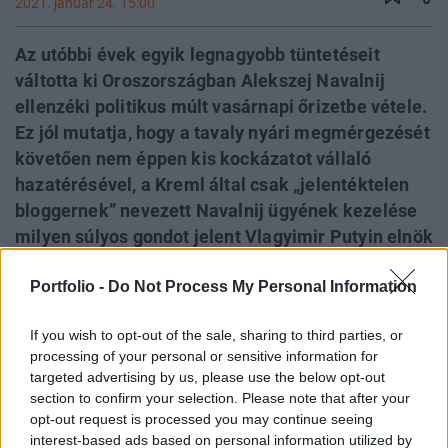
2021. január 24. 15:00
Az utóbbi évek egyik legnagyobb tüntetéseit
váltotta ki Oroszországban Alekszej Navalnij
ellenzéki politikus múlt vasárnapi őrizetbe vétele.
Ez jól mutatja, hogy a tavaly nyári megmérgezését
követően nem éppen kis kockázatot vállaló
hazatérésével, a Kreml által csak „jelentéktelen
bloggernek” nevezett Navalnij ügyének kezelése
milyen súlyos gondot jelent Vlagyimir Putyin elnök
számára. A hazatérése esetére előre belengetett
Portfolio -
Do Not Process My Personal Information
őrizetbe vételével valójában Navalnijt az
emigrációban maradására ösztökélő orosz
If you wish to opt-out of the sale, sharing to third parties, or
vezetésnek komoly dilemmát okoz, mit kezdjen a
processing of your personal or sensitive information for
visszatért ellenzéki politikussal, akinek előzetes
targeted advertising by us, please use the below opt-out
letartóztatása február 15-ig tart. Elképzelhető,
section to confirm your selection. Please note that after your
hogy az orosz elit kétes meggazdagodási ügyeit
opt-out request is processed you may continue seeing
interest-based ads based on personal information utilized by
sokmilliós nézettséget generáló videóiban