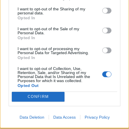
KEDVES OLVASÓNK!
I want to opt-out of the Sharing of my
personal data.
A keresett cikk a portfolio.hu hírarchívumához
Opted In
tartozik, melynek olvasása előfizetéses
I want to opt-out of the Sale of my
regisztrációhoz kötött.
Personal Data.
Opted In
Az előfizetés a következőket tartalmazza:
I want to opt-out of processing my
Portfolio.hu teljes cikkarchívum
Personal Data for Targeted Advertising.
Kötéslisták: BÉT elmúlt 2 év napon belüli
Opted In
kötéslistái
I want to opt-out of Collection, Use,
Retention, Sale, and/or Sharing of my
Personal Data that Is Unrelated with the
Előfizetés
Purposes for which it was collected.
Opted Out
CONFIRM
MÁR ELŐFIZETŐNK VAGY?
BEJELENTKEZÉS
Data Deletion
Data Access
Privacy Policy