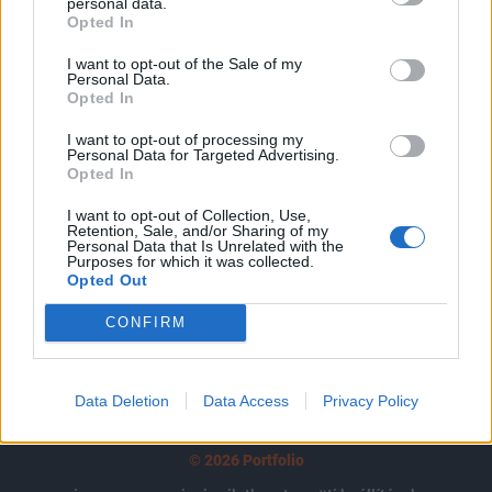
tartozik, melynek olvasása előfizetéses
personal data.
Opted In
regisztrációhoz kötött.
I want to opt-out of the Sale of my
Az előfizetés a következőket tartalmazza:
Personal Data.
Opted In
Portfolio.hu teljes cikkarchívum
Kötéslisták: BÉT elmúlt 2 év napon belüli
I want to opt-out of processing my
kötéslistái
Personal Data for Targeted Advertising.
Opted In
Előfizetés
I want to opt-out of Collection, Use,
Retention, Sale, and/or Sharing of my
Personal Data that Is Unrelated with the
Purposes for which it was collected.
Opted Out
MÁR ELŐFIZETŐNK VAGY?
BEJELENTKEZÉS
CONFIRM
Data Deletion
Data Access
Privacy Policy
© 2026 Portfolio