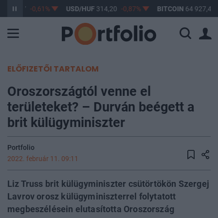
F
363,17
-0,61%
USD/HUF
314,20
-0,87%
BITCOIN
64 927,44
ELŐFIZETŐI TARTALOM
Oroszországtól venne el
területeket? – Durván beégett a
brit külügyminiszter
Portfolio
2022. február 11. 09:11
Liz Truss brit külügyminiszter csütörtökön Szergej
Lavrov orosz külügyminiszterrel folytatott
megbeszélésein elutasította Oroszország