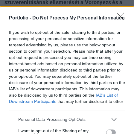
szuverenitásának elismerését a Voronyezs és a
Rosztov terület felett – közölte a TASS orosz
hírügynökséggel egy, a tárgyalásokhoz közel álló
Portfolio -
Do Not Process My Personal Information
forrás. Voronyezs és Rosztov vitatlanul
If you wish to opt-out of the sale, sharing to third parties, or
Oroszország részei, ezért a brit külügyminisztert
processing of your personal or sensitive information for
azzal támadják, nem volt elég felkészült.
targeted advertising by us, please use the below opt-out
section to confirm your selection. Please note that after your
Ahogyan arról már beszámoltunk, Szergej Lavrov orosz
opt-out request is processed you may continue seeing
külügyminiszter rendkívül drasztikus jelzőkkel írta le brit
interest-based ads based on personal information utilized by
kollégájával való tárgyalását. A találkozóra azután került
us or personal information disclosed to third parties prior to
sor, hogy az Egyesült Királyság jelentős aktivitást mutat az
your opt-out. You may separately opt-out of the further
disclosure of your personal information by third parties on the
orosz-ukrán konfliktus ügyében, csapatokat telepítve Kelet-
IAB’s list of downstream participants. This information may
Európába. A Portfolio nemrég választ kapott a Brit
also be disclosed by us to third parties on the
IAB’s List of
Hadügyminisztériumtól...
Downstream Participants
that may further disclose it to other
third parties.
KEDVES OLVASÓNK!
Personal Data Processing Opt Outs
A keresett cikk a portfolio.hu hírarchívumához
I want to opt-out of the Sharing of my