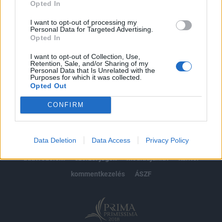
Opted In
Előfizetés
I want to opt-out of processing my
Personal Data for Targeted Advertising.
Opted In
MÁR ELŐFIZETŐNK VAGY?
BEJELENTKEZÉS
I want to opt-out of Collection, Use,
Retention, Sale, and/or Sharing of my
Personal Data that Is Unrelated with the
Purposes for which it was collected.
Opted Out
CONFIRM
© 2026 Portfolio
Data Deletion
Data Access
Privacy Policy
impresszum
jogi nyilatkozat
süti beállítások
adatvédelem
szerzői jogok
médiaajánlat
karrier
kommentkezelés
ÁSZF