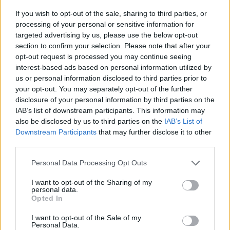
harcjárműveket orosz kezelőik. Részben ennek műszaki,
If you wish to opt-out of the sale, sharing to third parties, or
logisztikai okai vannak – például kifogynak a járművek az
processing of your personal or sensitive information for
üzemanyagból – részben viszont a demoralizált
targeted advertising by us, please use the below opt-out
személyzet egyszerűen úgy dönt, hogy nem harcol tovább.
section to confirm your selection. Please note that after your
opt-out request is processed you may continue seeing
Az ukránok most elkezdték beüzemelni azokat a
interest-based ads based on personal information utilized by
járműveket, melyeket az oroszok hátrahagynak
us or personal information disclosed to third parties prior to
Ukrajnában....
your opt-out. You may separately opt-out of the further
disclosure of your personal information by third parties on the
IAB’s list of downstream participants. This information may
KEDVES OLVASÓNK!
also be disclosed by us to third parties on the
IAB’s List of
Downstream Participants
that may further disclose it to other
A keresett cikk a portfolio.hu hírarchívumához
third parties.
tartozik, melynek olvasása előfizetéses
regisztrációhoz kötött.
Personal Data Processing Opt Outs
Az előfizetés a következőket tartalmazza:
I want to opt-out of the Sharing of my
personal data.
Portfolio.hu teljes cikkarchívum
Opted In
Kötéslisták: BÉT elmúlt 2 év napon belüli
kötéslistái
I want to opt-out of the Sale of my
Personal Data.