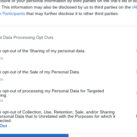
geteléséről tárgyaljanak az orosz-ukrán háború tizedi
losure of your personal information by third parties on the IAB’s list of
. This information may also be disclosed by us to third parties on the
IA
 intézkedések mellett szervezett találkozóra egy határmenti sáto
Participants
that may further disclose it to other third parties.
matosan érkeztek Lengyelországba az ukrajnai menekültek, főle
és hátizsákokkal. Az amerikai és ukrán diplomácia vezetője a fe
ndkét oldalát meglátogatta. Az egész világ Ukrajnával...
l Data Processing Opt Outs
o opt-out of the Sharing of my personal data.
ASÓNK!
In
a portfolio.hu hírarchívumához tartozik, melynek olvasása előf
o opt-out of the Sale of my Personal Data.
ötött.
In
övetkezőket tartalmazza:
to opt-out of processing my Personal Data for Targeted
 teljes cikkarchívum
ing.
 BÉT elmúlt 2 év napon belüli
In
o opt-out of Collection, Use, Retention, Sale, and/or Sharing
ersonal Data that Is Unrelated with the Purposes for which it
lected.
Előfizetés
Out