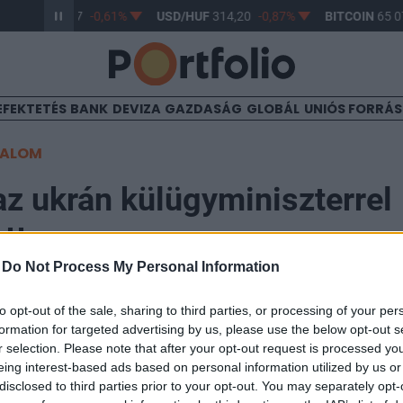
R/HUF
363,17
-0,61%
USD/HUF
314,20
-0,87%
BITCOIN
65 07
EFEKTETÉS
BANK
DEVIZA
GAZDASÁG
GLOBÁL
UNIÓS FORRÁ
TALOM
az ukrán külügyminiszterrel
tt
-
Do Not Process My Personal Information
08
to opt-out of the sale, sharing to third parties, or processing of your per
formation for targeted advertising by us, please use the below opt-out s
r selection. Please note that after your opt-out request is processed y
merikai és Dmitro Kuleba ukrán külügyminiszter szom
eing interest-based ads based on personal information utilized by us or
lálkozott, hogy Ukrajna nyugati támogatásáról és Oro
disclosed to third parties prior to your opt-out. You may separately opt-