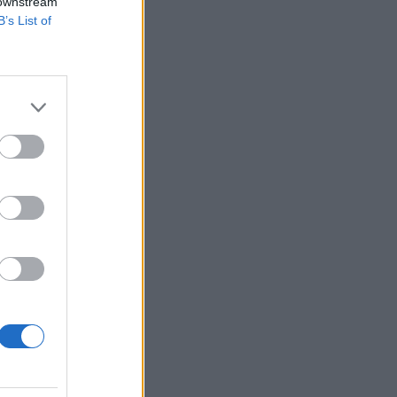
k napján.
 downstream
B’s List of
rban került sor,
g nők és gyerekek,
lfestett lengyel-
izetéses