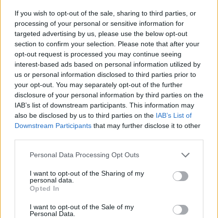
A BBC hozzáteszi, hogy a második világháború óta nem
If you wish to opt-out of the sale, sharing to third parties, or
volt ilyen gyorsan növekvő menekültválság Európában.1
processing of your personal or sensitive information for
millió menekültet fogadhat be Ukrajnából Németország, a
targeted advertising by us, please use the below opt-out
section to confirm your selection. Please note that after your
bevándorlással pedig mintegy 250 ezer több munkaerőt
opt-out request is processed you may continue seeing
kaphat. Good morning from , which may take in ~1mln
interest-based ads based on personal information utilized by
refugees from . The German society is clearly ready to
us or personal information disclosed to third parties prior to
welcome the Ukrainians, so their integration might be...
your opt-out. You may separately opt-out of the further
disclosure of your personal information by third parties on the
IAB’s list of downstream participants. This information may
KEDVES OLVASÓNK!
also be disclosed by us to third parties on the
IAB’s List of
Downstream Participants
that may further disclose it to other
A keresett cikk a portfolio.hu hírarchívumához
third parties.
tartozik, melynek olvasása előfizetéses
regisztrációhoz kötött.
Personal Data Processing Opt Outs
Az előfizetés a következőket tartalmazza:
I want to opt-out of the Sharing of my
personal data.
Portfolio.hu teljes cikkarchívum
Opted In
Kötéslisták: BÉT elmúlt 2 év napon belüli
I want to opt-out of the Sale of my
kötéslistái
Personal Data.