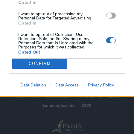
Opted In
Előfizetés
I want to opt-out of processing my
Personal Data for Targeted Advertising.
Opted In
MÁR ELŐFIZETŐNK VAGY?
BEJELENTKEZÉS
I want to opt-out of Collection, Use,
Retention, Sale, and/or Sharing of my
Personal Data that Is Unrelated with the
Purposes for which it was collected.
Opted Out
CONFIRM
© 2026 Portfolio
Data Deletion
Data Access
Privacy Policy
impresszum
jogi nyilatkozat
süti beállítások
adatvédelem
szerzői jogok
médiaajánlat
karrier
kommentkezelés
ÁSZF