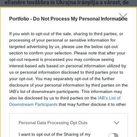
ellenére továbbra is Ukrajna irányítja a várost, de
az ukrán elnök további légitámadásokra és egy
esetleges tenger felőli invázióra számít. Eközben
Portfolio -
Do Not Process My Personal Information
Kijev környékén újra rákétatámadásról számoltak
If you wish to opt-out of the sale, sharing to third parties, or
be, a fővárosban ismételten megszólaltak a
processing of your personal or sensitive information for
szirénák. Lvivet is rakétatámadás érte, a
targeted advertising by us, please use the below opt-out
támadásban legalább 6 ember életét veszítette.
section to confirm your selection. Please note that after your
Legfrissebb hétfői híreink egy cikkben.
opt-out request is processed you may continue seeing
interest-based ads based on personal information utilized by
2022. április 19. 08:17 Megosztás Új percről percre
us or personal information disclosed to third parties prior to
rovatunk Az ukrajnai orosz invázió keddi fejleményei ebben
your opt-out. You may separately opt-out of the further
disclosure of your personal information by third parties on the
a cikkünkben követhetők: Kapcsolódó cikkünk 2022. 04.
IAB’s list of downstream participants. This information may
19. Az utolsó védők tartják Mariupolt, keleti irányból új
also be disclosed by us to third parties on the
IAB’s List of
orosz támadás indult...
Downstream Participants
that may further disclose it to other
third parties.
KEDVES OLVASÓNK!
Personal Data Processing Opt Outs
A keresett cikk a portfolio.hu hírarchívumához
I want to opt-out of the Sharing of my