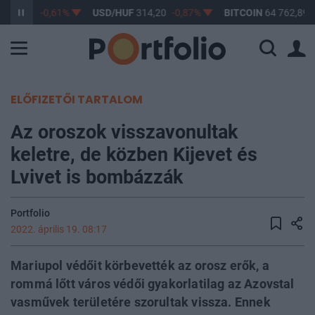
F
363,17
-0,61%
USD/HUF
314,20
-0,87%
BITCOIN
64 762,89
ELŐFIZETŐI TARTALOM
Az oroszok visszavonultak
keletre, de közben Kijevet és
Lvivet is bombázzák
Portfolio
2022. április 19. 08:17
Mariupol védőit körbevették az orosz erők, a
rommá lőtt város védői gyakorlatilag az Azovstal
vasművek területére szorultak vissza. Ennek