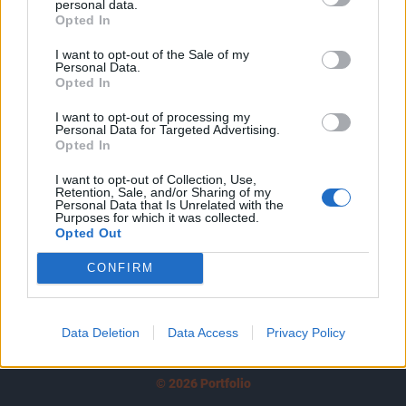
personal data.
tartozik, melynek olvasása előfizetéses
Opted In
regisztrációhoz kötött.
I want to opt-out of the Sale of my
Az előfizetés a következőket tartalmazza:
Personal Data.
Opted In
Portfolio.hu teljes cikkarchívum
Kötéslisták: BÉT elmúlt 2 év napon belüli
I want to opt-out of processing my
Personal Data for Targeted Advertising.
kötéslistái
Opted In
Előfizetés
I want to opt-out of Collection, Use,
Retention, Sale, and/or Sharing of my
Personal Data that Is Unrelated with the
Purposes for which it was collected.
Opted Out
MÁR ELŐFIZETŐNK VAGY?
BEJELENTKEZÉS
CONFIRM
Data Deletion
Data Access
Privacy Policy
© 2026 Portfolio