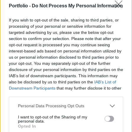
konkrétan nem említette a Nyugat Oroszország
Portfolio -
Do Not Process My Personal Information
ellen hozott szankcióit – írja a Reuters.
If you wish to opt-out of the sale, sharing to third parties, or
Peking már többször bírálta a nyugati szankciókat,
processing of your personal or sensitive information for
ugyanakkor mindeddig őrizkedett attól, hogy olyan
targeted advertising by us, please use the below opt-out
segítséget nyújtson az Ukrajnát megtámadó
section to confirm your selection. Please note that after your
Oroszországnak, ami ellene is szankciókat válthatna ki. A
opt-out request is processed you may continue seeing
Hajnan szigetén tartott Boao Fórum Ázsiáért nevű
interest-based ads based on personal information utilized by
us or personal information disclosed to third parties prior to
találkozón elhangzott videóbeszédében Hszi arra
your opt-out. You may separately opt-out of the further
figyelmeztetett, hogy a gazdasági „szétválasztás” és az
disclosure of your personal information by third parties on the
olyan nyomásgyakorló...
IAB’s list of downstream participants. This information may
also be disclosed by us to third parties on the
IAB’s List of
Downstream Participants
that may further disclose it to other
KEDVES OLVASÓNK!
third parties.
A keresett cikk a portfolio.hu hírarchívumához
Personal Data Processing Opt Outs
tartozik, melynek olvasása előfizetéses
regisztrációhoz kötött.
I want to opt-out of the Sharing of my
personal data.
Opted In
Az előfizetés a következőket tartalmazza: