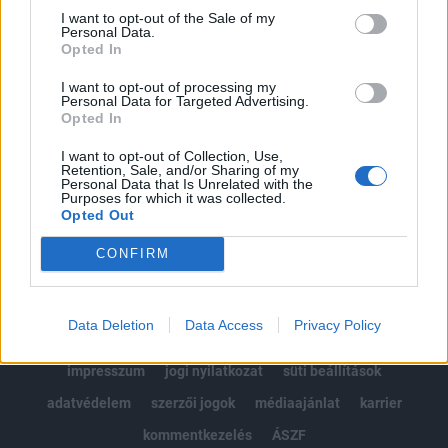
Portfolio.hu teljes cikkarchívum
I want to opt-out of the Sale of my
Personal Data.
Kötéslisták: BÉT elmúlt 2 év napon belüli
Opted In
kötéslistái
I want to opt-out of processing my
Personal Data for Targeted Advertising.
Előfizetés
Opted In
I want to opt-out of Collection, Use,
Retention, Sale, and/or Sharing of my
MÁR ELŐFIZETŐNK VAGY?
BEJELENTKEZÉS
Personal Data that Is Unrelated with the
Purposes for which it was collected.
Opted Out
CONFIRM
Data Deletion
Data Access
Privacy Policy
© 2026 Portfolio
impresszum
jogi nyilatkozat
süti beállítások
adatvédelem
szerzői jogok
médiaajánlat
karrier
kommentkezelés
ÁSZF