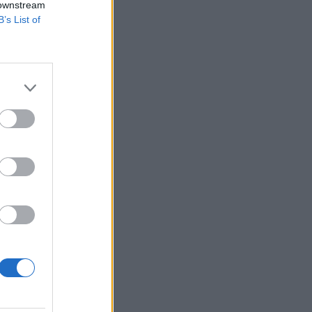
 downstream
B’s List of
n csapatok
 államfő közötti
iztonságosan blokád
04. 21. Putyin
izetéses