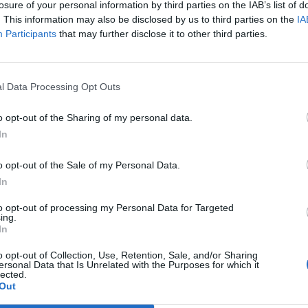
losure of your personal information by third parties on the IAB’s list of
az orosz hadsereget, hogy törölje a Mariupoli acélgyár
. This information may also be disclosed by us to third parties on the
IA
 vonatkozó terveket, ahol az utolsó megmaradt ukrá
Participants
that may further disclose it to other third parties.
ak napvilágot Szergej Sojgu orosz védelmi miniszter és az orosz
l Data Processing Opt Outs
lyen Putyin úr azt mondta, hogy azt szeretné, ha az üzemet b
g "egy légy" se tudjon átmenni rajta. Kapcsolódó cikkünk 2022. 
o opt-out of the Sharing of my personal data.
módszerhez nyúlnak A televízióban közvetített...
In
o opt-out of the Sale of my Personal Data.
ASÓNK!
In
a portfolio.hu hírarchívumához tartozik, melynek olvasása előf
to opt-out of processing my Personal Data for Targeted
ötött.
ing.
In
övetkezőket tartalmazza:
o opt-out of Collection, Use, Retention, Sale, and/or Sharing
 teljes cikkarchívum
ersonal Data that Is Unrelated with the Purposes for which it
 BÉT elmúlt 2 év napon belüli
lected.
Out