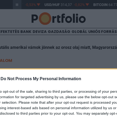
R/HUF
363,47
-0,53%
USD/HUF
314,37
-0,82%
BITCOIN
64 77
EFEKTETÉS
BANK
DEVIZA
GAZDASÁG
GLOBÁL
UNIÓS FORRÁ
utális amerikai vámok jönnek az orosz olaj miatt, Magyarorsz
TALOM
ratulált Szergej Sojgunak
-
Do Not Process My Personal Information
to opt-out of the sale, sharing to third parties, or processing of your per
formation for targeted advertising by us, please use the below opt-out s
r selection. Please note that after your opt-out request is processed y
eing interest-based ads based on personal information utilized by us or
 miniszter közölte Putyinnal, hogy Mariupol most már 
disclosed to third parties prior to your opt-out. You may separately opt-
t Sky News. Korábban már beszámoltunk arról, hogy Vl