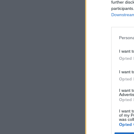
further disc
elnök utasította 
participants
megrohamozására
Downstream 
rejtőzködnek.
Most felvételek látt
Persona
megbeszélésről, ame
alá vennék, hogy mé
I want t
lefújta a tervet, új 
Opted 
I want t
KEDVES OLV
Opted 
A keresett cikk 
I want 
regisztrációhoz k
Advertis
Opted 
Az előfizetés a k
I want t
Portfolio.hu
of my P
Kötéslisták:
was col
Opted 
kötéslistái