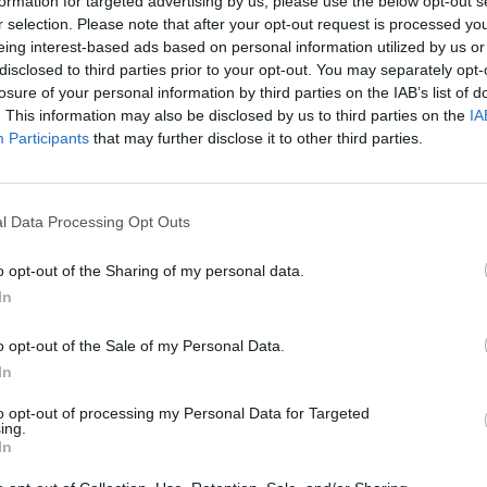
formation for targeted advertising by us, please use the below opt-out s
r selection. Please note that after your opt-out request is processed y
eing interest-based ads based on personal information utilized by us or
disclosed to third parties prior to your opt-out. You may separately opt-
losure of your personal information by third parties on the IAB’s list of
llah, Irán legfőbb vallási és politikai vezetője az IRNA 
. This information may also be disclosed by us to third parties on the
IA
rdai közlése szerint kijelentette: nem szabad valláse
Participants
that may further disclose it to other third parties.
ggal megvádolni azokat a nőket, akik nem viselik a tel
a hidzsábot.
l Data Processing Opt Outs
t, akik nem takarják el teljesen a hajukat hidzsábbal, ahogy azt
ok megkövetelik, nem szabad a vallás és az 1979-es iszlám for
o opt-out of the Sharing of my personal data.
 le az ajatollah iráni nők egy csoportjához beszélve. Mindannyi
In
ítani, amennyire csak lehetséges - tette hozzá....
o opt-out of the Sale of my Personal Data.
In
ASÓNK!
to opt-out of processing my Personal Data for Targeted
a portfolio.hu hírarchívumához tartozik, melynek olvasása előf
ing.
ötött.
In
övetkezőket tartalmazza: