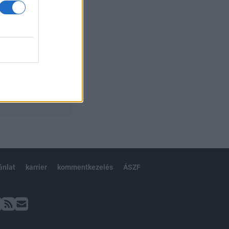
ánlat
karrier
kommentkezelés
ÁSZF