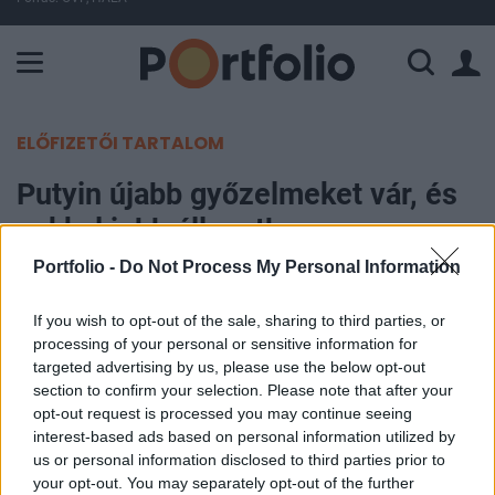
A Paksi Atomerőmű összteljesítménye 226 MW. A Duna vízállá
ELŐFIZETŐI TARTALOM
Putyin újabb győzelmeket vár, és
sokkal jobb állapotban van
szerinte az orosz gazdaság, mint
Portfolio -
Do Not Process My Personal Information
bárki gondolta
If you wish to opt-out of the sale, sharing to third parties, or
processing of your personal or sensitive information for
Portfolio
targeted advertising by us, please use the below opt-out
2023. január 15. 14:10
section to confirm your selection. Please note that after your
opt-out request is processed you may continue seeing
interest-based ads based on personal information utilized by
Pozitív fordulatot és lendületet vett az ukrajnai
us or personal information disclosed to third parties prior to
katonai művelet, Oroszország pedig reméli, hogy
your opt-out. You may separately opt-out of the further