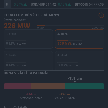
362,96
0,34%
USD/HUF
314,42
0,43%
BITCOIN
64 777,39
0
PAKSI ATOMERŐMŰ TELJESÍTMÉNYE
Összteljesítmény
226 MW
0 MW
2000 MW
1. blokk
2. blokk
0 MW
226 MW
/ 500 MW
/ 500 MW
3. blokk
4. blokk
0 MW
0 MW
/ 500 MW
/ 500 MW
DUNA VÍZÁLLÁSA PAKSNÁL
-131 cm
-144cm
-134cm
biztonsági határ
leállási küszöb
Forrás: OVF, HAEA