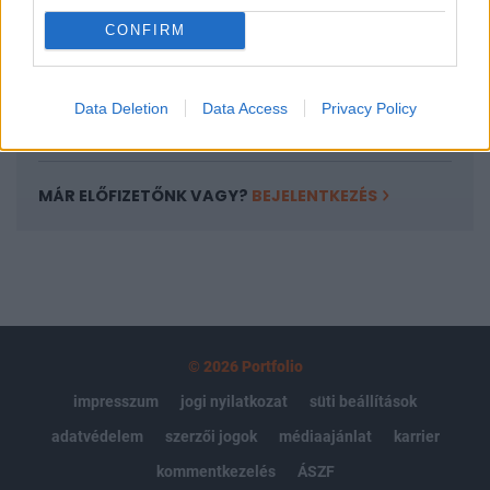
Portfolio.hu teljes cikkarchívum
CONFIRM
Kötéslisták: BÉT elmúlt 2 év napon belüli
kötéslistái
Data Deletion
Data Access
Privacy Policy
Előfizetés
MÁR ELŐFIZETŐNK VAGY?
BEJELENTKEZÉS
© 2026 Portfolio
impresszum
jogi nyilatkozat
süti beállítások
adatvédelem
szerzői jogok
médiaajánlat
karrier
kommentkezelés
ÁSZF