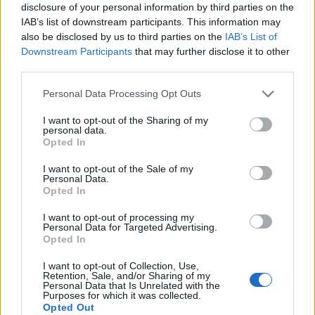
katonái további győzelmeket fognak aratni,
disclosure of your personal information by third parties on the
miután ellenőrzésük alá vonták a kelet-ukrajnai
IAB’s list of downstream participants. This information may
also be disclosed by us to third parties on the
IAB’s List of
Szoledar városát – jelentette ki az orosz elnök.
Downstream Participants
that may further disclose it to other
third parties.
Oroszország pénteken közölte, hogy erői ellenőrzésük alá
vonták a donyecki Szoledart, ami ritka sikert jelent
Personal Data Processing Opt Outs
Moszkva számára a hónapok óta tartó harctéri kudarcok
után. „A dinamika pozitív" - mondta Putyin a Rosszija 1
I want to opt-out of the Sharing of my
personal data.
állami televíziónak a Reuters beszámolója szerint, amikor
Opted In
Szoledar bevételéről kérdezték. Kapcsolódó cikkünk 2023.
I want to opt-out of the Sale of my
01. 14. Miközben mindenki Szoledarra...
Personal Data.
Opted In
KEDVES OLVASÓNK!
I want to opt-out of processing my
Personal Data for Targeted Advertising.
Opted In
A keresett cikk a portfolio.hu hírarchívumához
tartozik, melynek olvasása előfizetéses
I want to opt-out of Collection, Use,
regisztrációhoz kötött.
Retention, Sale, and/or Sharing of my
Personal Data that Is Unrelated with the
Purposes for which it was collected.
Az előfizetés a következőket tartalmazza:
Opted Out