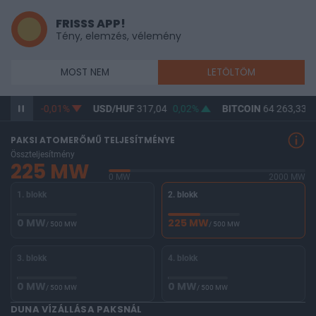
FRISSS APP!
Tény, elemzés, vélemény
MOST NEM
LETÖLTÖM
365,36
-0,01%
USD/HUF
317,04
0,02%
BITCOIN
64 263,33
0
PAKSI ATOMERŐMŰ TELJESÍTMÉNYE
Összteljesítmény
225 MW
0 MW
2000 MW
1. blokk
2. blokk
0 MW
225 MW
/ 500 MW
/ 500 MW
3. blokk
4. blokk
0 MW
0 MW
/ 500 MW
/ 500 MW
DUNA VÍZÁLLÁSA PAKSNÁL