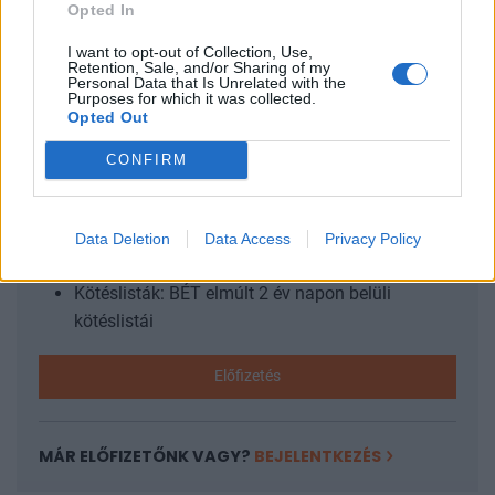
felfegyverzett polgári drónok, illetve a különféle
Opted In
tankelhárító rakéták mind könnyű...
I want to opt-out of Collection, Use,
Retention, Sale, and/or Sharing of my
Personal Data that Is Unrelated with the
Purposes for which it was collected.
KEDVES OLVASÓNK!
Opted Out
A keresett cikk a portfolio.hu hírarchívumához
CONFIRM
tartozik, melynek olvasása előfizetéses
regisztrációhoz kötött.
Az előfizetés a következőket tartalmazza:
Data Deletion
Data Access
Privacy Policy
Portfolio.hu teljes cikkarchívum
Kötéslisták: BÉT elmúlt 2 év napon belüli
kötéslistái
Előfizetés
MÁR ELŐFIZETŐNK VAGY?
BEJELENTKEZÉS