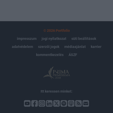
© 2026 Portfolio
impresszum
jogi nyilatkozat
süti beállítások
adatvédelem
szerzői jogok
médiaajánlat
karrier
kommentkezelés
ÁSZF
Itt keressen minket: