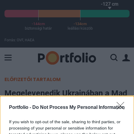
-127 cm
-144cm
-134cm
biztonsági határ
leállási küszöb
Forrás: OVF, HAEA
A Paksi Atomerőmű összteljesítménye 225 MW. A Duna vízállá
ELŐFIZETŐI TARTALOM
Megelevenedik Ukrajnában a Mad
Max - Itt vannak a legdurvább
Portfolio -
Do Not Process My Personal Information
harctéri fejlesztések
If you wish to opt-out of the sale, sharing to third parties, or
Ács Bence
processing of your personal or sensitive information for