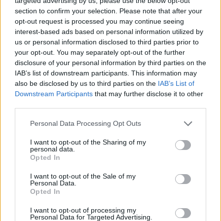
targeted advertising by us, please use the below opt-out
2023. március 09. 17:00
section to confirm your selection. Please note that after your
opt-out request is processed you may continue seeing
Mióta az emberek háborúkat vívnak, mindig
interest-based ads based on personal information utilized by
megjelentek a csatatéren a házilag barkácsolt,
us or personal information disclosed to third parties prior to
eredetileg valamilyen teljesen más célra tervezett
your opt-out. You may separately opt-out of the further
disclosure of your personal information by third parties on the
fegyverek, valamint a kétes minőségű harctéri
IAB’s list of downstream participants. This information may
„fejlesztések”. Ez természetesen a bő egy éve
also be disclosed by us to third parties on the
IAB’s List of
dúló orosz-ukrán háborúban sincs másképp.
Downstream Participants
that may further disclose it to other
Láthatunk kifejezetten elmés megoldásokat, de
third parties.
olyan borzadályokat is, amelyek mintha egy Mad
Personal Data Processing Opt Outs
Max filmből gördültek volna ki. Mind a két
végletből összegyűjtöttünk ötöt-ötöt.
I want to opt-out of the Sharing of my
personal data.
Opted In
Rönkszállítónak álcázott teherautók A háború során az
orosz csapatok többször is szembesültek azzal, hogy az
I want to opt-out of the Sale of my
Personal Data.
ukrán tüzérség kínos pontossággal képes célba venni az
Opted In
utánpótlást szállító járműveket. A nyugati államok által
I want to opt-out of processing my
Ukrajnának adott tüzérségi eszközök, a tömegesen
Personal Data for Targeted Advertising.