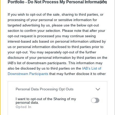
ezúttal a Wagner csoport toborzókampányairól
Portfolio -
Do Not Process My Personal Information
értekeztek.
If you wish to opt-out of the sale, sharing to third parties, or
A hírszerzés három pontban foglalta össze észrevételeit: A
processing of your personal or sensitive information for
targeted advertising by us, please use the below opt-out
régóta fennálló konfliktusok miatt az orosz védelmi
section to confirm your selection. Please note that after your
minisztérium minden bizonnyal elvágta Jevgenyij
opt-out request is processed you may continue seeing
Prigozsin Wagner-vezért az orosz börtönökben való
interest-based ads based on personal information utilized by
toborzástól. Prigozsin ezt követően minden bizonnyal
us or personal information disclosed to third parties prior to
nagyobb hangsúlyt fog helyezni a zsoldoscsoport civilek
your opt-out. You may separately opt-out of the further
közötti népszerűsítésére. 2023 március eleje óta...
disclosure of your personal information by third parties on the
IAB’s list of downstream participants. This information may
also be disclosed by us to third parties on the
IAB’s List of
KEDVES OLVASÓNK!
Downstream Participants
that may further disclose it to other
third parties.
A keresett cikk a portfolio.hu hírarchívumához
tartozik, melynek olvasása előfizetéses
Personal Data Processing Opt Outs
regisztrációhoz kötött.
I want to opt-out of the Sharing of my
personal data.
Az előfizetés a következőket tartalmazza:
Opted In
Portfolio.hu teljes cikkarchívum