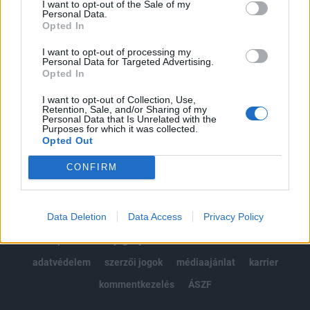
I want to opt-out of the Sale of my
Kötéslisták: BÉT elmúlt 2 év napon belüli
Personal Data.
kötéslistái
Opted In
I want to opt-out of processing my
Előfizetés
Personal Data for Targeted Advertising.
Opted In
I want to opt-out of Collection, Use,
MÁR ELŐFIZETŐNK VAGY?
BEJELENTKEZÉS
Retention, Sale, and/or Sharing of my
Personal Data that Is Unrelated with the
Purposes for which it was collected.
Opted Out
CONFIRM
Data Deletion
Data Access
Privacy Policy
© 2026 Portfolio
impresszum
jogi nyilatkozat
süti beállítások
adatvédelem
szerzői jogok
médiaajánlat
karrier
kommentkezelés
ÁSZF