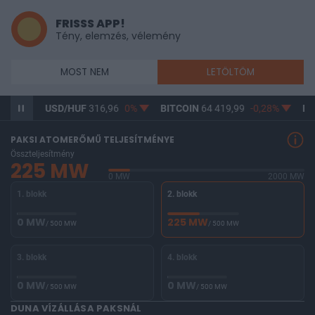
FRISSS APP!
Tény, elemzés, vélemény
MOST NEM
LETÖLTÖM
,05%
USD/HUF
316,96
0%
BITCOIN
64 419,99
-0,28%
BU
PAKSI ATOMERŐMŰ TELJESÍTMÉNYE
Összteljesítmény
225 MW
0 MW
2000 MW
1. blokk
2. blokk
0 MW
225 MW
/ 500 MW
/ 500 MW
3. blokk
4. blokk
0 MW
0 MW
/ 500 MW
/ 500 MW
DUNA VÍZÁLLÁSA PAKSNÁL