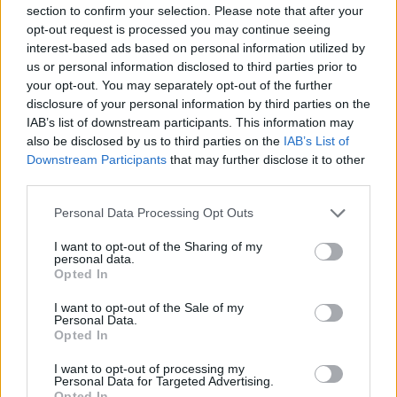
Portfolio
section to confirm your selection. Please note that after your
opt-out request is processed you may continue seeing
2023. március 31. 09:32
interest-based ads based on personal information utilized by
us or personal information disclosed to third parties prior to
A román légi, tengeri és szárazföldi erők egy
your opt-out. You may separately opt-out of the further
március 20-án kezdődött, és nagyjából két hétig
disclosure of your personal information by third parties on the
tartó NATO-hadgyakorlaton vesznek részt, a
IAB’s list of downstream participants. This information may
also be disclosed by us to third parties on the
IAB’s List of
Fekete-tenger partvidéke mentén. A hadgyakorlat
Downstream Participants
that may further disclose it to other
célja, hogy egy ellenséges támadási kísérlet
third parties.
visszaverését szimulálják. A gyakorlaton több
állam katonái és különleges alakulatai vesznek
Personal Data Processing Opt Outs
részt – írta meg a Reuters.
I want to opt-out of the Sharing of my
personal data.
Opted In
A Romániában jelenleg is zajló nagyszabású NATO-
hadgyakorlat a Sea Shield 2023 névre hallgat és a célja,
I want to opt-out of the Sale of my
hogy egy ellenséges, a Duna-delta ellen indított támadást
Personal Data.
Opted In
szimuláljon. A hadgyakorlat Ukrajna délnyugati határától
mintegy 30 kilométerre zajlott, a Fekete-tenger partvidéke
I want to opt-out of processing my
Personal Data for Targeted Advertising.
mentén. A Reuters által az összfegyvernemi gyakorlatról
Opted In