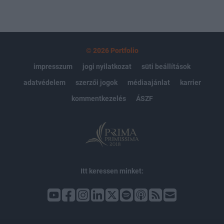
© 2026 Portfolio
impresszum
jogi nyilatkozat
süti beállítások
adatvédelem
szerzői jogok
médiaajánlat
karrier
kommentkezelés
ÁSZF
Itt keressen minket: