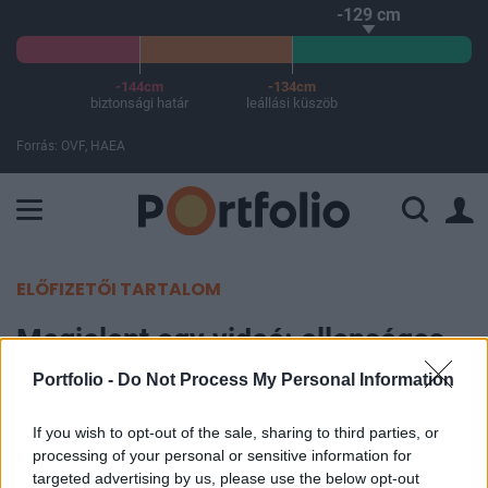
-129 cm
-144cm
-134cm
biztonsági határ
leállási küszöb
Forrás: OVF, HAEA
A Paksi Atomerőmű összteljesítménye 225 MW. A Duna vízállá
ELŐFIZETŐI TARTALOM
Megjelent egy videó: ellenséges
támadásra készül Románia,
Portfolio -
Do Not Process My Personal Information
különleges alakulatok is
If you wish to opt-out of the sale, sharing to third parties, or
szerephez jutottak
processing of your personal or sensitive information for
targeted advertising by us, please use the below opt-out