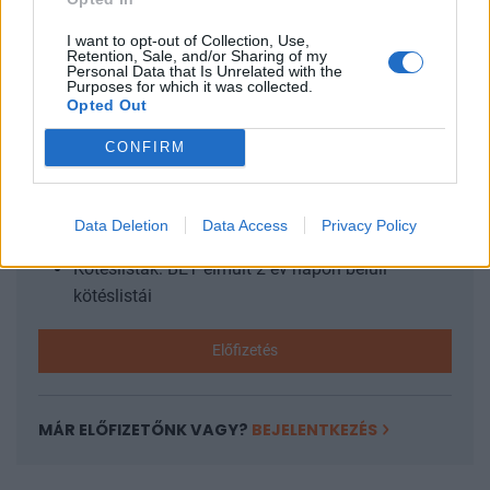
most közzétett videón a román haditengerészet...
I want to opt-out of Collection, Use,
Retention, Sale, and/or Sharing of my
Personal Data that Is Unrelated with the
KEDVES OLVASÓNK!
Purposes for which it was collected.
Opted Out
A keresett cikk a portfolio.hu hírarchívumához
tartozik, melynek olvasása előfizetéses
CONFIRM
regisztrációhoz kötött.
Az előfizetés a következőket tartalmazza:
Data Deletion
Data Access
Privacy Policy
Portfolio.hu teljes cikkarchívum
Kötéslisták: BÉT elmúlt 2 év napon belüli
kötéslistái
Előfizetés
MÁR ELŐFIZETŐNK VAGY?
BEJELENTKEZÉS