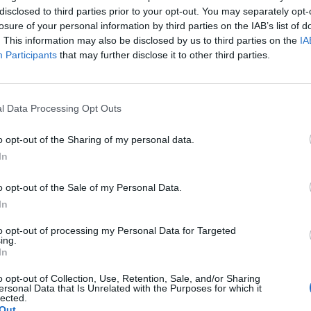
disclosed to third parties prior to your opt-out. You may separately opt-
ok sorozatát követően átszakadt a Dnyeper folyót sza
losure of your personal information by third parties on the IAB’s list of
l. De kinek állt érdekében az építmény elpusztítása, 
. This information may also be disclosed by us to third parties on the
IA
el járhat a robbanás? Nézzük.
Participants
that may further disclose it to other third parties.
ó információk alapján a detonáció magyar idő szerint nagyjából h
krán katasztrófavédelem által közölt információk szerint az árhu
l Data Processing Opt Outs
agyon valószínű, hogy a Dnyeper déli szakaszának ártere cikkünk
wns and cities reporting flooding on...
o opt-out of the Sharing of my personal data.
In
ASÓNK!
o opt-out of the Sale of my Personal Data.
a portfolio.hu hírarchívumához tartozik, melynek olvasása előf
In
ötött.
to opt-out of processing my Personal Data for Targeted
ing.
övetkezőket tartalmazza:
In
 teljes cikkarchívum
 BÉT elmúlt 2 év napon belüli
o opt-out of Collection, Use, Retention, Sale, and/or Sharing
ersonal Data that Is Unrelated with the Purposes for which it
lected.
Out