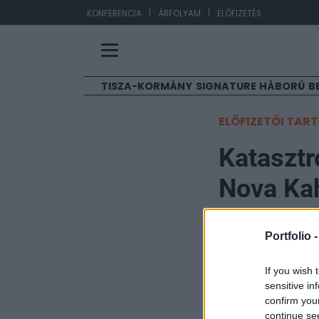
|
|
EUR/HUF
363,32
KONFERENCIA
ÁRFOLYAM
ELŐFIZETÉS
TISZA-KORMÁNY
SIGNATURE
HÁBORÚ
B
ELŐFIZETŐI TAR
Katasztr
Nova Kah
érdekéb
Portfolio 
Ács Bence
If you wish 
2023. június 06. 09:22
sensitive in
confirm you
A reggeli órákba
continue se