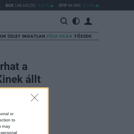
BUX
148 632,55
1,41%
OTP
46 890
2,16%
MOL
4 650
0,22
SOK
ÜZLET
INGATLAN
ZÖLD VILÁG
TŐZSDE
rhat a
inek állt
sonal or
ection to
ou may
ő hír, mely
 personal