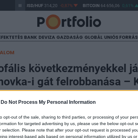
-0,57%
USD/HUF
314,20
-0,87%
BITCOIN
64 656,06
0,61%
EFEKTETÉS
BANK
DEVIZA
GAZDASÁG
GLOBÁL
UNIÓS FORRÁ
TALOM
ofális következményekkel já
ovka-i gát felrobbanása – K
en ez a támadás?
-
Do Not Process My Personal Information
to opt-out of the sale, sharing to third parties, or processing of your per
formation for targeted advertising by us, please use the below opt-out s
r selection. Please note that after your opt-out request is processed y
n érkezett a sokkoló, de a gyakorlatban nem túl meglep
eing interest-based ads based on personal information utilized by us or