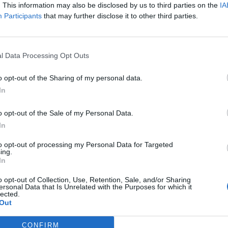
. This information may also be disclosed by us to third parties on the
IA
erint megérkezett a csecsen Ahmat különleges műveleti osztag a
Participants
that may further disclose it to other third parties.
amzan Kadirov, Csecsenföld kormányzója még június 5-én jelente
ők el tudják hárítani a területet fenyegető veszélyeket, és felaj
lmének érdekében. ️The Chechen Ahmat unit arrived in...
l Data Processing Opt Outs
ASÓNK!
o opt-out of the Sharing of my personal data.
In
a portfolio.hu hírarchívumához tartozik, melynek olvasása előf
ötött.
o opt-out of the Sale of my Personal Data.
In
övetkezőket tartalmazza:
 teljes cikkarchívum
to opt-out of processing my Personal Data for Targeted
ing.
 BÉT elmúlt 2 év napon belüli
In
o opt-out of Collection, Use, Retention, Sale, and/or Sharing
ersonal Data that Is Unrelated with the Purposes for which it
Előfizetés
lected.
Out
CONFIRM