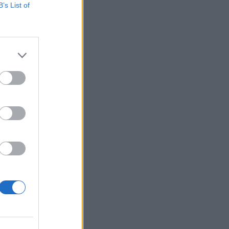
B’s List of
z oroszországi
tte ki, hogy a
ánlotta szolgálatukat
izetéses