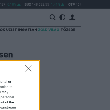
,87
0,18%
BUX
148 632,55
1,41%
OTP
46 890
2,16%
MO
SOK
ÜZLET
INGATLAN
ZÖLD VILÁG
TŐZSDE
csen
sonal or
ection to
ou may
 műveleti
 personal
out of the
 downstream