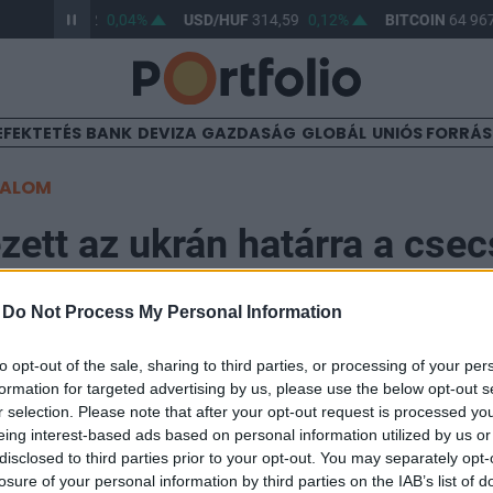
R/HUF
363,32
0,04%
USD/HUF
314,59
0,12%
BITCOIN
64 967
EFEKTETÉS
BANK
DEVIZA
GAZDASÁG
GLOBÁL
UNIÓS FORRÁ
TALOM
ett az ukrán határra a cse
ég
-
Do Not Process My Personal Information
to opt-out of the sale, sharing to third parties, or processing of your per
formation for targeted advertising by us, please use the below opt-out s
r selection. Please note that after your opt-out request is processed y
lagyimir Putyinhoz hűséges csecsen Ahmat különleges
eing interest-based ads based on personal information utilized by us or
disclosed to third parties prior to your opt-out. You may separately opt-
 határ menti Belgorodba.
losure of your personal information by third parties on the IAB’s list of