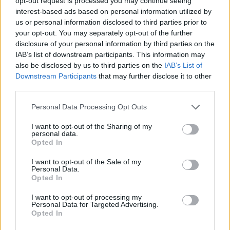
opt-out request is processed you may continue seeing
szoros koordinációt folytat a 27 uniós tagállammal
interest-based ads based on personal information utilized by
us or personal information disclosed to third parties prior to
és a szomszédos országokkal - jelentette ki Josep
your opt-out. You may separately opt-out of the further
Borrell kül-és biztonságpolitikáért felelős uniós
disclosure of your personal information by third parties on the
főképviselő Luxembourgban hétfőn, az EU-
IAB’s list of downstream participants. This information may
tagállamok külügyminisztereinek tanácskozását
also be disclosed by us to third parties on the
IAB’s List of
Downstream Participants
that may further disclose it to other
követő sajtótájékoztatón. Borrell kommentálta azt
third parties.
is, hogy Magyarország megvétózta Európai
Békekeret feltöltését.
Personal Data Processing Opt Outs
I want to opt-out of the Sharing of my
Véleménye szerint a hétvégi események arra engednek
personal data.
következtetni, hogy az orosz állam és Vlagyimir Putyin
Opted In
elnök személyes hitelessége gyengülőben van. Mint
I want to opt-out of the Sale of my
mondta, a helyzet új kockázatokat vetít előre: a politikai
Personal Data.
instabilitást egy nukleáris nagyhatalom területén. Újságírói
Opted In
kérdésekre válaszolva a főképviselő kijelentette: a Wagner
I want to opt-out of processing my
fegyveres csoport lázadása "belügy"...
Personal Data for Targeted Advertising.
Opted In