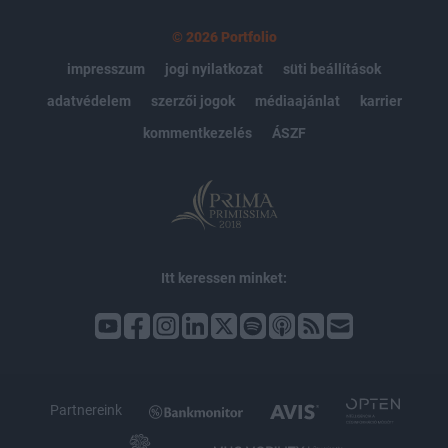
© 2026 Portfolio
impresszum
jogi nyilatkozat
süti beállítások
adatvédelem
szerzői jogok
médiaajánlat
karrier
kommentkezelés
ÁSZF
Itt keressen minket:
Partnereink