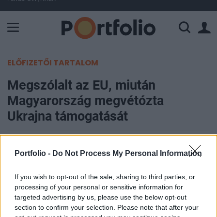
A Paksi Atomerőmű összteljesítménye 225 MW. A Duna vízállá
ELŐFIZETŐI TARTALOM
Megszólalt az EU, miután
Magyarország megvétózta
Ukrajna támogatását
MTI
|
Portfolio
2023. június 26. 19:55
Portfolio -
Do Not Process My Personal Information
A hétvégi oroszországi eseményeket, a
If you wish to opt-out of the sale, sharing to third parties, or
processing of your personal or sensitive information for
meghiúsult fegyveres felkelést követően a helyzet
targeted advertising by us, please use the below opt-out
továbbra is összetett és kiszámíthatatlan, az
section to confirm your selection. Please note that after your
Európai Unió továbbra is éber marad, és Brüsszel