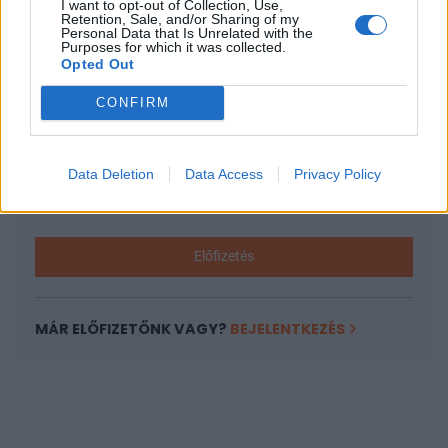
I want to opt-out of Collection, Use,
KEDVES OLVASÓNK!
Retention, Sale, and/or Sharing of my
Personal Data that Is Unrelated with the
A keresett cikk a portfolio.hu hírarchívumához
Purposes for which it was collected.
Opted Out
tartozik, melynek olvasása előfizetéses
regisztrációhoz kötött.
CONFIRM
Az előfizetés a következőket tartalmazza:
Portfolio.hu teljes cikkarchívum
Data Deletion
Data Access
Privacy Policy
Kötéslisták: BÉT elmúlt 2 év napon belüli
kötéslistái
Előfizetés
MÁR ELŐFIZETŐNK VAGY?
BEJELENTKEZÉS