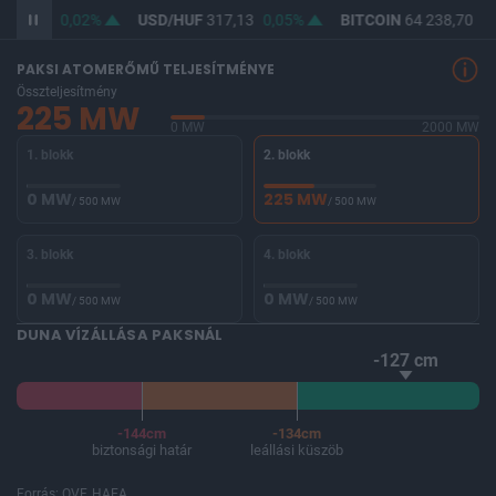
365,47
0,02%
USD/HUF
317,13
0,05%
BITCOIN
64 238,70
-0
PAKSI ATOMERŐMŰ TELJESÍTMÉNYE
Összteljesítmény
225 MW
0 MW
2000 MW
1. blokk
2. blokk
0 MW
225 MW
/ 500 MW
/ 500 MW
3. blokk
4. blokk
0 MW
0 MW
/ 500 MW
/ 500 MW
DUNA VÍZÁLLÁSA PAKSNÁL
-127 cm
-144cm
-134cm
biztonsági határ
leállási küszöb
Forrás: OVF, HAEA