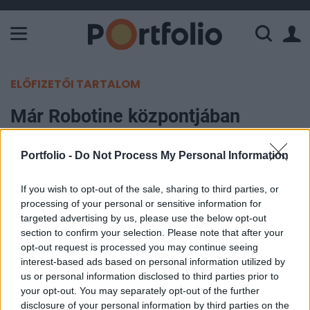
A Paksi Atomerőmű összteljesítménye 226 MW. A Duna vízállá
ELŐFIZETŐI TARTALOM
Már Robotine központjában
dúlnak a harcok, hamarosan
Portfolio -
Do Not Process My Personal Information
elveszíthetik az oroszok a taktikai
jelentőségű települést
If you wish to opt-out of the sale, sharing to third parties, or
processing of your personal or sensitive information for
targeted advertising by us, please use the below opt-out
Portfolio
section to confirm your selection. Please note that after your
2023. augusztus 22. 12:27
opt-out request is processed you may continue seeing
interest-based ads based on personal information utilized by
Ukrán jelentések szerint csapataik már Robotine
us or personal information disclosed to third parties prior to
faluban vannak, amely taktikailag fontos település
your opt-out. You may separately opt-out of the further
a déli irányú ellentámadás szempontjából – írja a
disclosure of your personal information by third parties on the