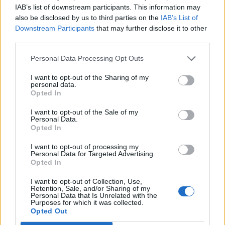
IAB’s list of downstream participants. This information may
Reuters.
also be disclosed by us to third parties on the
IAB’s List of
Downstream Participants
that may further disclose it to other
Hanna Maljar ukrán védelmiminiszter-helyettes szerint a
third parties.
Robotinébe történő behatolás után az ukrán katonák
elkezdték megszervezni a civilek evakuálását, de az orosz
Personal Data Processing Opt Outs
erők továbbra is lövik őket. Katonáink Robotine faluban
I want to opt-out of the Sharing of my
vannak – írta a Telegramon Olakszandr Tarnavszkij, a déli
personal data.
ukrán erők parancsnoka. Robotine 10 kilométerre van a
Opted In
Zaporizzsja megyei Orihivtől, amely...
I want to opt-out of the Sale of my
Personal Data.
Opted In
KEDVES OLVASÓNK!
I want to opt-out of processing my
Personal Data for Targeted Advertising.
A keresett cikk a portfolio.hu hírarchívumához
Opted In
tartozik, melynek olvasása előfizetéses
regisztrációhoz kötött.
I want to opt-out of Collection, Use,
Retention, Sale, and/or Sharing of my
Personal Data that Is Unrelated with the
Az előfizetés a következőket tartalmazza:
Purposes for which it was collected.
Portfolio.hu teljes cikkarchívum
Opted Out
Kötéslisták: BÉT elmúlt 2 év napon belüli