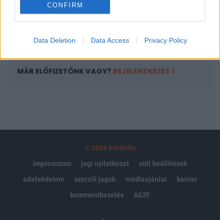
CONFIRM
kötéslistái
Előfizetés
Data Deletion
Data Access
Privacy Policy
MÁR ELŐFIZETŐNK VAGY?
BEJELENTKEZÉS
© 2026 Portfolio
impresszum
jogi nyilatkozat
süti beállítások
adatvédelem
szerzői jogok
médiaajánlat
karrier
kommentkezelés
ÁSZF