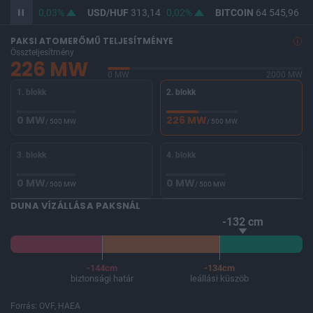
361,85
0,03%
USD/HUF
313,14
0,02%
BITCOIN
64 545,96
-0
PAKSI ATOMERŐMŰ TELJESÍTMÉNYE
Összteljesítmény
226 MW
0 MW
2000 MW
1. blokk
2. blokk
0 MW
226 MW
/ 500 MW
/ 500 MW
3. blokk
4. blokk
0 MW
0 MW
/ 500 MW
/ 500 MW
DUNA VÍZÁLLÁSA PAKSNÁL
-132 cm
-144cm
-134cm
biztonsági határ
leállási küszöb
Forrás: OVF, HAEA