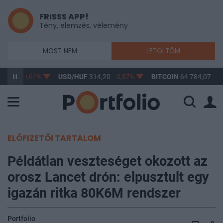
FRISSS APP!
Tény, elemzés, vélemény
MOST NEM
LETÖLTÖM
63,17
-0,61%
USD/HUF
314,20
-0,87%
BITCOIN
64 784,07
-0,
ELŐFIZETŐI TARTALOM
Példátlan veszteséget okozott az
orosz Lancet drón: elpusztult egy
igazán ritka 80K6M rendszer
Portfolio