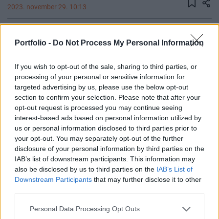
2023. november 29. 10:13
Megsemmisített az orosz haderő egy igazán ritka,
Portfolio -
Do Not Process My Personal Information
ukrán fejlesztésű 80K6M típusú mobil
háromdimenziós radarállomást – derül ki harctéri
If you wish to opt-out of the sale, sharing to third parties, or
felvételekből. Az oroszok a feladat elvégzéséhez
processing of your personal or sensitive information for
egy Lancet típusú kamikaze drónt használtak.
targeted advertising by us, please use the below opt-out
section to confirm your selection. Please note that after your
Friss videó jelent meg orosz Telegram-csatornákon tegnap,
opt-out request is processed you may continue seeing
melyen az látható, hogy az orosz haderő megsemmisít egy
interest-based ads based on personal information utilized by
80K6M típusú mobil radarállomást. Az esemény két
us or personal information disclosed to third parties prior to
your opt-out. You may separately opt-out of the further
szempontból is különleges: egyrészt egy igencsak ritka,
disclosure of your personal information by third parties on the
ukrán fejlesztésű haditechnikai eszközről van szó,
IAB’s list of downstream participants. This information may
másrészt pedig ez az első eset, hogy egy ilyen
also be disclosed by us to third parties on the
IAB’s List of
radarrendszert harcképtelenné tettek az orosz erők a
Downstream Participants
that may further disclose it to other
háború...
third parties.
Personal Data Processing Opt Outs
KEDVES OLVASÓNK!