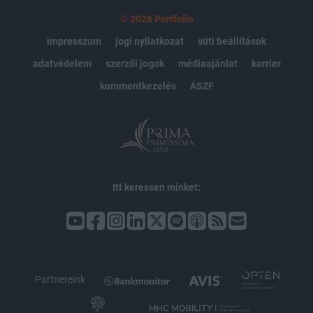
© 2026 Portfolio
impresszum
jogi nyilatkozat
süti beállítások
adatvédelem
szerzői jogok
médiaajánlat
karrier
kommentkezelés
ÁSZF
Itt keressen minket:
Partnereink