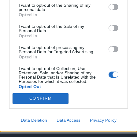
I want to opt-out of the Sharing of my
personal data.
A keresett cikk a portfolio.hu hírarchívumához
Opted In
tartozik, melynek olvasása előfizetéses
regisztrációhoz kötött.
I want to opt-out of the Sale of my
Personal Data.
Opted In
Az előfizetés a következőket tartalmazza:
Portfolio.hu teljes cikkarchívum
I want to opt-out of processing my
Personal Data for Targeted Advertising.
Kötéslisták: BÉT elmúlt 2 év napon belüli
Opted In
kötéslistái
I want to opt-out of Collection, Use,
Retention, Sale, and/or Sharing of my
Előfizetés
Personal Data that Is Unrelated with the
Purposes for which it was collected.
Opted Out
MÁR ELŐFIZETŐNK VAGY?
BEJELENTKEZÉS
CONFIRM
Data Deletion
Data Access
Privacy Policy