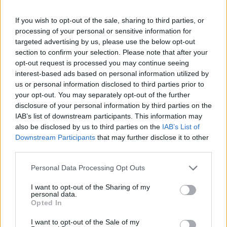
miután Oroszország szerdára virradó éjjel ismét
rakétákkal támadta Kijevet, már másodszor a
If you wish to opt-out of the sale, sharing to third parties, or
processing of your personal or sensitive information for
héten – írja a Reuters.
targeted advertising by us, please use the below opt-out
section to confirm your selection. Please note that after your
A kijevi légvédelem az ukrán légierő jelentése szerint mind
opt-out request is processed you may continue seeing
a tíz rakétát lelőtte, de a roncsok és törmelékek a földre
interest-based ads based on personal information utilized by
hullottak, emiatt a sebesülések és a károk. Kijev
us or personal information disclosed to third parties prior to
Dnyiprovszkij kerületében egy gyermekkórház ablakaiban
your opt-out. You may separately opt-out of the further
és bejárataiban keletkeztek károk a törmelékek miatt; Vitalij
disclosure of your personal information by third parties on the
Klicsko polgármester azonban a Telegramon keresztül
IAB’s list of downstream participants. This information may
megerősítette, hogy az első felmérések...
also be disclosed by us to third parties on the
IAB’s List of
Downstream Participants
that may further disclose it to other
third parties.
KEDVES OLVASÓNK!
Personal Data Processing Opt Outs
A keresett cikk a portfolio.hu hírarchívumához
I want to opt-out of the Sharing of my
tartozik, melynek olvasása előfizetéses
personal data.
Opted In
regisztrációhoz kötött.
Az előfizetés a következőket tartalmazza:
I want to opt-out of the Sale of my