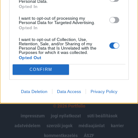
Personal Data.
Portfolio.hu teljes cikkarchívum
Opted In
Kötéslisták: BÉT elmúlt 2 év napon belüli
I want to opt-out of processing my
kötéslistái
Personal Data for Targeted Advertising.
Opted In
Előfizetés
I want to opt-out of Collection, Use,
Retention, Sale, and/or Sharing of my
Personal Data that Is Unrelated with the
Purposes for which it was collected.
MÁR ELŐFIZETŐNK VAGY?
BEJELENTKEZÉS
Opted Out
CONFIRM
Data Deletion
Data Access
Privacy Policy
© 2026 Portfolio
impresszum
jogi nyilatkozat
süti beállítások
adatvédelem
szerzői jogok
médiaajánlat
karrier
kommentkezelés
ÁSZF