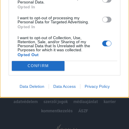
Personal Data.
kötéslistái
Opted In
Előfizetés
I want to opt-out of processing my
Personal Data for Targeted Advertising.
Opted In
I want to opt-out of Collection, Use,
MÁR ELŐFIZETŐNK VAGY?
BEJELENTKEZÉS
Retention, Sale, and/or Sharing of my
Personal Data that Is Unrelated with the
Purposes for which it was collected.
Opted Out
CONFIRM
© 2026 Portfolio
Data Deletion
Data Access
Privacy Policy
impresszum
jogi nyilatkozat
süti beállítások
adatvédelem
szerzői jogok
médiaajánlat
karrier
kommentkezelés
ÁSZF