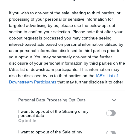
közölte szerdán az északi állami média.
If you wish to opt-out of the sale, sharing to third parties, or
Ha Dél-Korea megpróbálja bevetni a fegyveres erőket a
processing of your personal or sensitive information for
KNDK ellen vagy fenyegeti a szuverenitását és biztonságát,
targeted advertising by us, please use the below opt-out
és lehetőség adódik rá, habozás nélkül megsemmisítjük
section to confirm your selection. Please note that after your
Dél-Koreát úgy, hogy minden kézzelfogható eszközt és erőt
opt-out request is processed you may continue seeing
mozgósítunk" - mondta Kim a KCNA észak-koreai állami
interest-based ads based on personal information utilized by
us or personal information disclosed to third parties prior to
hírügynökség szerint. A "dél-koreai klán" a legfőbb
your opt-out. You may separately opt-out of the further
ellenségünk, ezért a KNDK-nak...
disclosure of your personal information by third parties on the
IAB’s list of downstream participants. This information may
also be disclosed by us to third parties on the
IAB’s List of
KEDVES OLVASÓNK!
Downstream Participants
that may further disclose it to other
third parties.
A keresett cikk a portfolio.hu hírarchívumához
tartozik, melynek olvasása előfizetéses
Personal Data Processing Opt Outs
regisztrációhoz kötött.
I want to opt-out of the Sharing of my
Az előfizetés a következőket tartalmazza:
personal data.
Opted In
Portfolio.hu teljes cikkarchívum
Kötéslisták: BÉT elmúlt 2 év napon belüli
I want to opt-out of the Sale of my