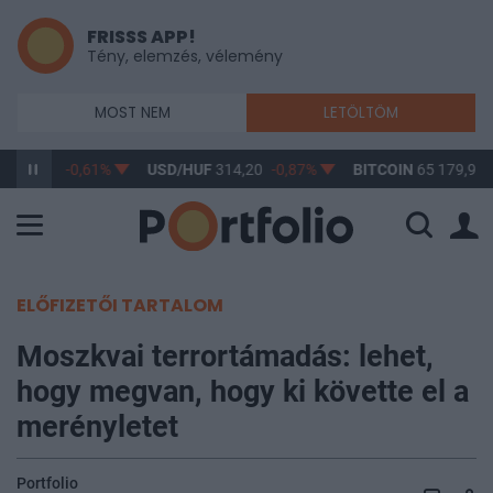
FRISSS APP!
Tény, elemzés, vélemény
MOST NEM
LETÖLTÖM
F
363,17
-0,61%
USD/HUF
314,20
-0,87%
BITCOIN
65 179,95
ELŐFIZETŐI TARTALOM
Moszkvai terrortámadás: lehet,
hogy megvan, hogy ki követte el a
merényletet
Portfolio