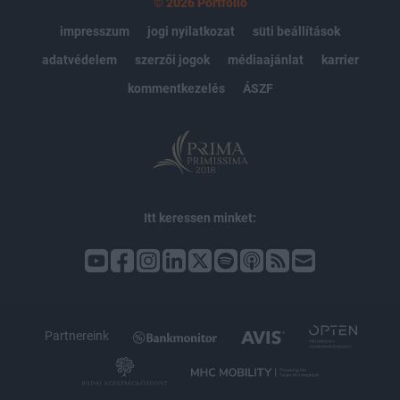
© 2026 Portfolio
impresszum
jogi nyilatkozat
süti beállítások
adatvédelem
szerzői jogok
médiaajánlat
karrier
kommentkezelés
ÁSZF
Itt keressen minket:
Partnereink