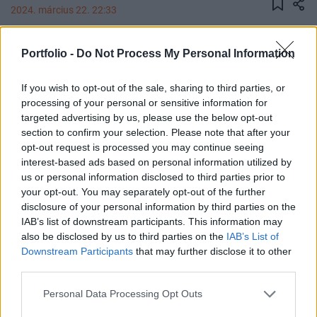
2024. március 22. 22:33
Az Iszlám Állam vállalta magára a mai moszkvai
Portfolio -
Do Not Process My Personal Information
terrortámadás elkövetését. Az orosz hatóságok
még nem erősítették meg, hogy valóban az
If you wish to opt-out of the sale, sharing to third parties, or
iszlamista radikális szervezet fegyveresei
processing of your personal or sensitive information for
targeted advertising by us, please use the below opt-out
gyilkoltak.
section to confirm your selection. Please note that after your
opt-out request is processed you may continue seeing
Közleményt adott ki az Iszlám Állam, melyben magukra
interest-based ads based on personal information utilized by
vállalták a moszkvai Crocus City ellen elkövetett
us or personal information disclosed to third parties prior to
terrormerényletet. Az Iszlám Állam szerint az összes
your opt-out. You may separately opt-out of the further
elkövető el tudott menekülni. Az orosz hatóságok nem
disclosure of your personal information by third parties on the
erősítették meg, hogy valóban ők követték el a támadást, a
IAB’s list of downstream participants. This information may
gyanúsítottakról továbbra sincs hivatalosan kiadott
also be disclosed by us to third parties on the
IAB’s List of
Downstream Participants
that may further disclose it to other
információ. Helyszíni beszámolók alapján szakállas...
third parties.
Personal Data Processing Opt Outs
KEDVES OLVASÓNK!