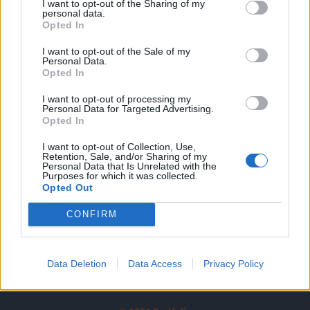
I want to opt-out of the Sharing of my
A keresett cikk a portfolio.hu hírarchívumához
personal data.
tartozik, melynek olvasása előfizetéses
Opted In
regisztrációhoz kötött.
I want to opt-out of the Sale of my
Personal Data.
Az előfizetés a következőket tartalmazza:
Opted In
Portfolio.hu teljes cikkarchívum
I want to opt-out of processing my
Kötéslisták: BÉT elmúlt 2 év napon belüli
Personal Data for Targeted Advertising.
kötéslistái
Opted In
I want to opt-out of Collection, Use,
Előfizetés
Retention, Sale, and/or Sharing of my
Personal Data that Is Unrelated with the
Purposes for which it was collected.
Opted Out
MÁR ELŐFIZETŐNK VAGY?
BEJELENTKEZÉS
CONFIRM
Data Deletion
Data Access
Privacy Policy