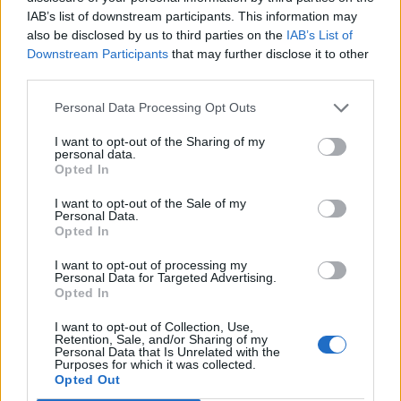
időkeretéről vagy lehetséges célpontjairól -
IAB’s list of downstream participants. This information may
közölte a Fehér Ház hétfőn.
also be disclosed by us to third parties on the
IAB’s List of
Downstream Participants
that may further disclose it to other
Az Egyesült Államok és Irán között valóban történt
third parties.
üzenetváltás, azonban soha nem érkezett üzenet Irán
hétvégi támadásának időkeretére vagy célpontjaira
Personal Data Processing Opt Outs
vonatkozóan - jelentette ki John Kirby, a Fehér Ház
I want to opt-out of the Sharing of my
szóvivője újságírók előtt. Azokat a jelentéseket, amelyek
personal data.
Opted In
szerint Irán figyelmeztette az Egyesült Államokat a terveivel
kapcsolatban, "kategorikusan hamisnak"...
I want to opt-out of the Sale of my
Personal Data.
Opted In
KEDVES OLVASÓNK!
I want to opt-out of processing my
Personal Data for Targeted Advertising.
A keresett cikk a portfolio.hu hírarchívumához
Opted In
tartozik, melynek olvasása előfizetéses
I want to opt-out of Collection, Use,
regisztrációhoz kötött.
Retention, Sale, and/or Sharing of my
Personal Data that Is Unrelated with the
Az előfizetés a következőket tartalmazza:
Purposes for which it was collected.
Opted Out
Portfolio.hu teljes cikkarchívum