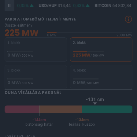
363,01
0,35%
USD/HUF
314,44
0,43%
BITCOIN
64 802,84
0,
PAKSI ATOMERŐMŰ TELJESÍTMÉNYE
Összteljesítmény
225 MW
0 MW
2000 MW
1. blokk
2. blokk
0 MW
225 MW
/ 500 MW
/ 500 MW
3. blokk
4. blokk
0 MW
0 MW
/ 500 MW
/ 500 MW
DUNA VÍZÁLLÁSA PAKSNÁL
-131 cm
-144cm
-134cm
biztonsági határ
leállási küszöb
Forrás: OVF, HAEA