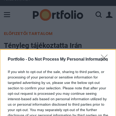
A Paksi Atomerőmű összteljesítménye 225 MW. A Duna vízállá
ELŐFIZETŐI TARTALOM
Tényleg tájékoztatta Irán
Washingtont a közelgő
Portfolio -
Do Not Process My Personal Information
támadásról? A Fehér Ház is
megszólalt az ügyben
If you wish to opt-out of the sale, sharing to third parties, or
processing of your personal or sensitive information for
targeted advertising by us, please use the below opt-out
MTI
section to confirm your selection. Please note that after your
2024. április 15. 21:40
opt-out request is processed you may continue seeing
interest-based ads based on personal information utilized by
Irán nem küldött figyelmeztetést az Egyesült
us or personal information disclosed to third parties prior to
Államoknak az Izrael elleni katonai akció
your opt-out. You may separately opt-out of the further
disclosure of your personal information by third parties on the