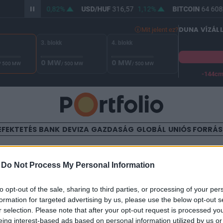
/HUF
364,69
0,82%
USD/HUF
316,57
1,12%
BITCOIN
64 608,
DUNA VÍZÁL
Mit jelent ez?
3. blokk
4. blokk
0 MW
0 MW
/ 500 MW
/ 500 MW
/ 500 MW
-144c
A Duna vízállása Paksnál -129 cm. A biztonsági határ -144 cm,
EFEKTETÉS
BANK
DEVIZA
GAZDASÁG
GLOBÁL
UNIÓS FORRÁ
TALOM
-
Do Not Process My Personal Information
 özvegye: hibát követ el Ukr
to opt-out of the sale, sharing to third parties, or processing of your per
formation for targeted advertising by us, please use the below opt-out s
r selection. Please note that after your opt-out request is processed y
eing interest-based ads based on personal information utilized by us or