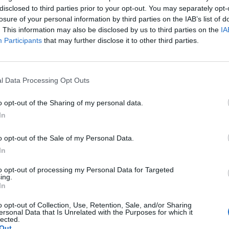
disclosed to third parties prior to your opt-out. You may separately opt-
losure of your personal information by third parties on the IAB’s list of
 Alekszej Navalnij néhai orosz ellenzéki vezető özvegye
. This information may also be disclosed by us to third parties on the
IA
dta. A Time-nak többek között az ukrajnai háborúról is 
Participants
that may further disclose it to other third parties.
úban többek között bírálta a Volodimir Zelenszkij-féle vezetés o
y szerint az ukrajnai háború nem Oroszország háborúja, hanem 
l Data Processing Opt Outs
dig nem akarják észrevenni, hogy háborúellenes emberek is va
k nehéz elvárni tőlük, hogy menjenek ki és tiltakozzanak a hábo
o opt-out of the Sharing of my personal data.
In
ASÓNK!
o opt-out of the Sale of my Personal Data.
a portfolio.hu hírarchívumához tartozik, melynek olvasása előf
In
ötött.
to opt-out of processing my Personal Data for Targeted
ing.
övetkezőket tartalmazza:
In
 teljes cikkarchívum
 BÉT elmúlt 2 év napon belüli
o opt-out of Collection, Use, Retention, Sale, and/or Sharing
ersonal Data that Is Unrelated with the Purposes for which it
lected.
Out