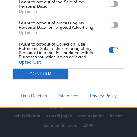
I want to opt-out of the Sale of my
Kötéslisták: BÉT elmúlt 2 év napon belüli
Personal Data.
kötéslistái
Opted In
I want to opt-out of processing my
Előfizetés
Personal Data for Targeted Advertising.
Opted In
I want to opt-out of Collection, Use,
MÁR ELŐFIZETŐNK VAGY?
BEJELENTKEZÉS
Retention, Sale, and/or Sharing of my
Personal Data that Is Unrelated with the
Purposes for which it was collected.
Opted Out
CONFIRM
Data Deletion
Data Access
Privacy Policy
© 2026 Portfolio
impresszum
jogi nyilatkozat
süti beállítások
adatvédelem
szerzői jogok
médiaajánlat
karrier
kommentkezelés
ÁSZF