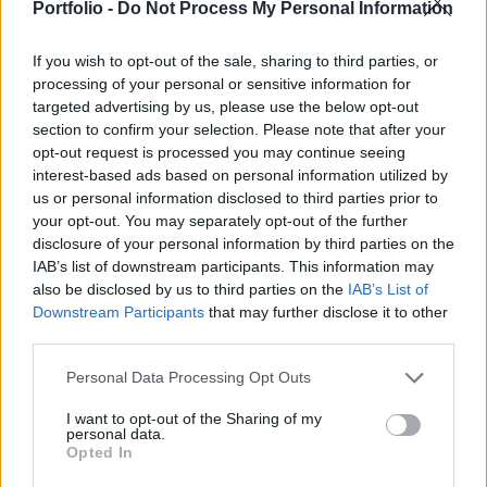
Észak-Szíriában található amerikai bázis ellen –
Portfolio -
Do Not Process My Personal Information
számolt be a The Jerusalem Post.
If you wish to opt-out of the sale, sharing to third parties, or
A 2023 októberében kirobbant izraeli-Hamász háború
processing of your personal or sensitive information for
targeted advertising by us, please use the below opt-out
következményeként számos alkalommal érte támadás a
section to confirm your selection. Please note that after your
Közel-Keleten található amerikai támaszpontokat.
opt-out request is processed you may continue seeing
Különösen Irakban és Szíriában volt kitett ezeknek, ahol a
interest-based ads based on personal information utilized by
síita Irán nagyon erős befolyással bír. Minden alkalommal
us or personal information disclosed to third parties prior to
nem reguláris alakulatokat használ fel ahhoz, hogy a
your opt-out. You may separately opt-out of the further
nyugati nagyhatalom bázisára csapást mérjen, mivel...
disclosure of your personal information by third parties on the
IAB’s list of downstream participants. This information may
also be disclosed by us to third parties on the
IAB’s List of
KEDVES OLVASÓNK!
Downstream Participants
that may further disclose it to other
third parties.
A keresett cikk a portfolio.hu hírarchívumához
tartozik, melynek olvasása előfizetéses
Personal Data Processing Opt Outs
regisztrációhoz kötött.
I want to opt-out of the Sharing of my
personal data.
Az előfizetés a következőket tartalmazza:
Opted In
Portfolio.hu teljes cikkarchívum