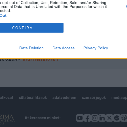
o opt-out of Collection, Use, Retention, Sale, and/or Sharing
övetkezőket tartalmazza:
ersonal Data that Is Unrelated with the Purposes for which it
 teljes cikkarchívum
lected.
Out
 BÉT elmúlt 2 év napon belüli
CONFIRM
Előfizetés
Data Deletion
Data Access
Privacy Policy
NK VAGY?
BEJELENTKEZÉS
latkozat
süti beállítások
adatvédelem
szerzői jogok
médiaaj
Itt keressen minket: