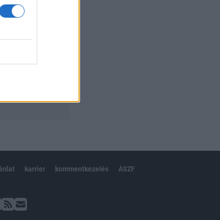
ánlat
karrier
kommentkezelés
ÁSZF