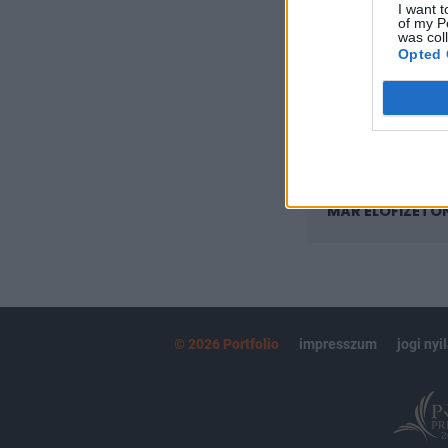
I want t
Az előfizetés a k
of my P
Portfolio.hu
was col
Opted 
Kötéslisták:
kötéslistái
MÁR ELŐFIZETŐ
© 2026 Portfolio
impresszum
jogi nyi