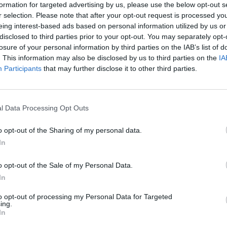
formation for targeted advertising by us, please use the below opt-out s
r selection. Please note that after your opt-out request is processed y
eing interest-based ads based on personal information utilized by us or
disclosed to third parties prior to your opt-out. You may separately opt-
losure of your personal information by third parties on the IAB’s list of
. This information may also be disclosed by us to third parties on the
IA
yobb, 500 millió font értékű, Ukrajnának szánt fegyve
Participants
that may further disclose it to other third parties.
íti elő Rishi Sunak brit miniszterelnök – olvasható ez 
ján.
l Data Processing Opt Outs
atóan ma kerül sor Varsóban, Sunak Donald Tusk lengyel minisz
titkárral is egyeztet a lengyel fővárosban. A csomag a követke
o opt-out of the Sharing of my personal data.
ó és csónak, 1600 rakéta, köztük légvédelmi rakéták és Storm 
In
ák, 400 szárazföldi jármű, köztük 160 Husky MRAP...
o opt-out of the Sale of my Personal Data.
In
ASÓNK!
to opt-out of processing my Personal Data for Targeted
a portfolio.hu hírarchívumához tartozik, melynek olvasása előf
ing.
In
ötött.