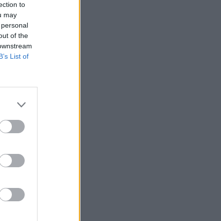
ection to
ou may
 personal
out of the
 downstream
B’s List of
rcsomag
a brit kormány
terelnökkel és Jens
ző elemeket fogja
Shadow nagy
izetéses