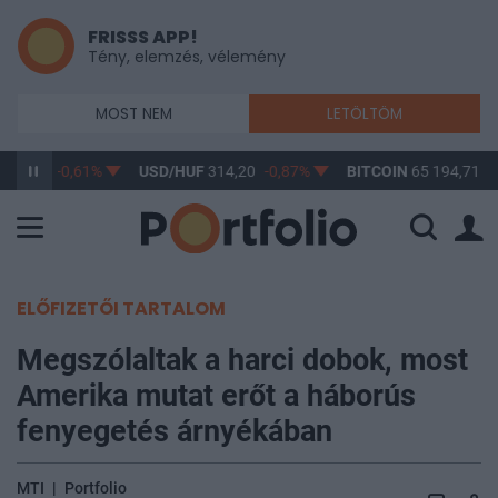
FRISSS APP!
Tény, elemzés, vélemény
MOST NEM
LETÖLTÖM
363,17
-0,61%
USD/HUF
314,20
-0,87%
BITCOIN
65 194,71
0
ELŐFIZETŐI TARTALOM
Megszólaltak a harci dobok, most
Amerika mutat erőt a háborús
fenyegetés árnyékában
MTI
|
Portfolio