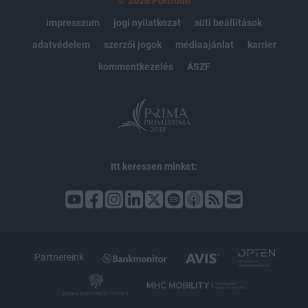
© 2026 Portfolio
impresszum
jogi nyilatkozat
süti beállítások
adatvédelem
szerzői jogok
médiaajánlat
karrier
kommentkezelés
ÁSZF
Itt keressen minket:
Partnereink