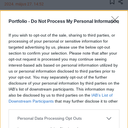
2024. május 27. 14:52
Újabb amerikai kongresszusi delegáció érkezett
Portfolio -
Do Not Process My Personal Information
hétfőn Tajvanra, hogy kinyilvánítsa az Egyesült
Államoknak a sziget iránti rendíthetetlen
If you wish to opt-out of the sale, sharing to third parties, or
támogatását a kínai "agresszióval" szemben.
processing of your personal or sensitive information for
targeted advertising by us, please use the below opt-out
section to confirm your selection. Please note that after your
Azóta, hogy Laj Csing-tö új tajvani elnök a múlt héten
opt-out request is processed you may continue seeing
hivatalba lépett, ez az első amerikai kongresszusi
interest-based ads based on personal information utilized by
küldöttség a szigeten. Laj kijelentette: a vizit érzékelteti,
us or personal information disclosed to third parties prior to
hogy Washington szilárdan támogatja Tajvan új
your opt-out. You may separately opt-out of the further
kormányát és népét. Hozzátette, hogy az idén van a
disclosure of your personal information by third parties on the
tajvani-amerikai kapcsolatok gerincét alkotó amerikai
IAB’s list of downstream participants. This information may
jogszabály, a Taiwan Relations Act elfogadásának 45.
also be disclosed by us to third parties on the
IAB’s List of
Downstream Participants
that may further disclose it to other
évfordulója....
third parties.
Personal Data Processing Opt Outs
KEDVES OLVASÓNK!