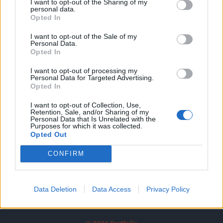
I want to opt-out of the Sharing of my
A keresett cikk a portfolio.hu hírarchívumához
personal data.
tartozik, melynek olvasása előfizetéses
Opted In
regisztrációhoz kötött.
I want to opt-out of the Sale of my
Personal Data.
Az előfizetés a következőket tartalmazza:
Opted In
Portfolio.hu teljes cikkarchívum
I want to opt-out of processing my
Kötéslisták: BÉT elmúlt 2 év napon belüli
Personal Data for Targeted Advertising.
kötéslistái
Opted In
I want to opt-out of Collection, Use,
Előfizetés
Retention, Sale, and/or Sharing of my
Personal Data that Is Unrelated with the
Purposes for which it was collected.
Opted Out
MÁR ELŐFIZETŐNK VAGY?
BEJELENTKEZÉS
CONFIRM
Data Deletion
Data Access
Privacy Policy