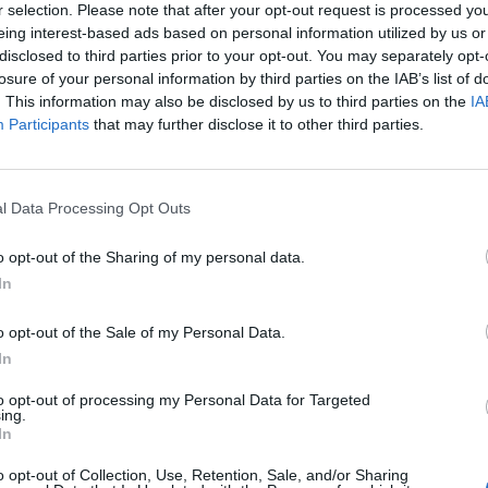
r selection. Please note that after your opt-out request is processed y
eing interest-based ads based on personal information utilized by us or
15:50
disclosed to third parties prior to your opt-out. You may separately opt-
losure of your personal information by third parties on the IAB’s list of
ai elnökválasztási kampány utolsó két hónapja rendkí
. This information may also be disclosed by us to third parties on the
IA
l a CNN és az SSRS által publikált közvélemény-kutatás
Participants
that may further disclose it to other third parties.
ágú billegő államban mérte fel a jelöltek támogatottsá
tett kutatás alapján a biztos szavazók körében Wisconsin állam
l Data Processing Opt Outs
ölt zsebelné be 50%-os szavazataránnyal, miközben 44% voksol
rumpra, ha most lennének a választások. Michiganben 48%-43%-
o opt-out of the Sharing of my personal data.
dában 48% támogatja a demokrata alelnököt, és 47% Trumpot. 
In
o opt-out of the Sale of my Personal Data.
ASÓNK!
In
a portfolio.hu hírarchívumához tartozik, melynek olvasása előf
to opt-out of processing my Personal Data for Targeted
ötött.
ing.
In
övetkezőket tartalmazza:
o opt-out of Collection, Use, Retention, Sale, and/or Sharing
 teljes cikkarchívum