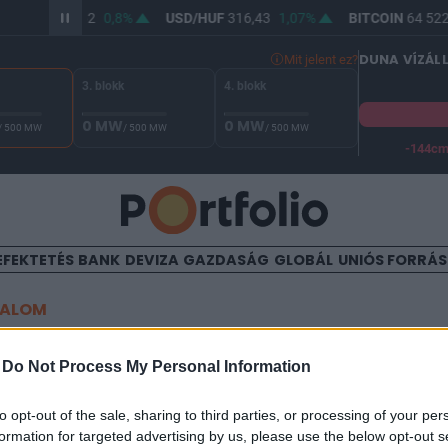
UR/HUF
364,62
0,8%
USD/HUF
316,43
1,07%
BITCOIN
64 522,
DUNA VÍZÁL
Mit jelent ez?
3. blokk
4. blokk
0 MW
0 MW
/ 500 MW
/ 500 MW
/ 500 MW
-144c
A Duna vízállása Paksnál -129 cm. A biztonsági határ -144 cm,
EFEKTETÉS
BANK
DEVIZA
GAZDASÁG
GLOBÁL
UNIÓS FORRÁ
TALOM
 elnökválasztás 2024: új fe
-
Do Not Process My Personal Information
 a csatatérállamokból
to opt-out of the sale, sharing to third parties, or processing of your per
formation for targeted advertising by us, please use the below opt-out s