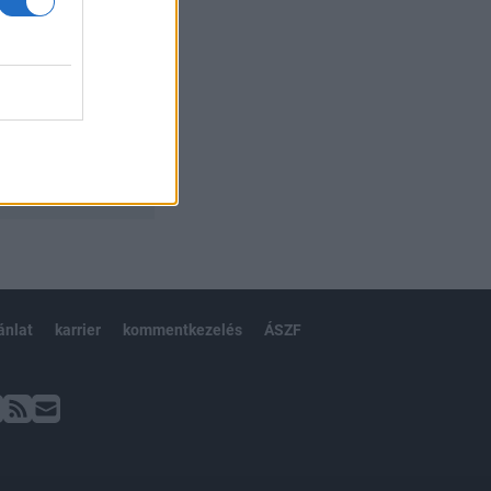
ánlat
karrier
kommentkezelés
ÁSZF